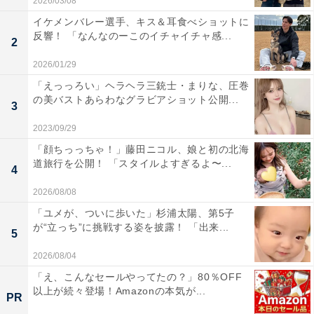
2026/03/08
イケメンバレー選手、キス＆耳食べショットに
反響！ 「なんなのーこのイチャイチャ感...
2
2026/01/29
「えっっろい」ヘラヘラ三銃士・まりな、圧巻
の美バストあらわなグラビアショット公開...
3
2023/09/29
「顔ちっっちゃ！」藤田ニコル、娘と初の北海
道旅行を公開！ 「スタイルよすぎるよ〜...
4
2026/08/08
「ユメが、ついに歩いた」杉浦太陽、第5子
が“立っち”に挑戦する姿を披露！ 「出来...
5
2026/08/04
「え、こんなセールやってたの？」80％OFF
以上が続々登場！Amazonの本気が...
PR