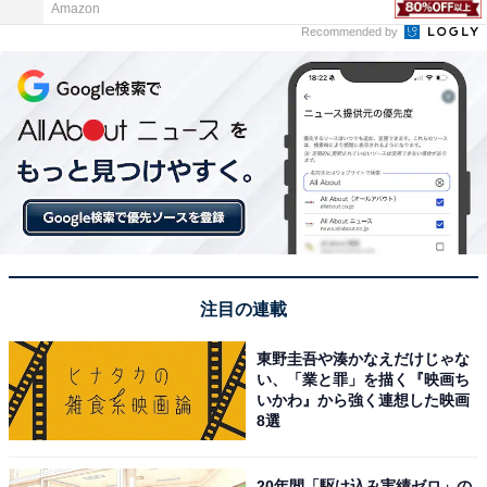
Amazon
Recommended by
注目の連載
東野圭吾や湊かなえだけじゃな
い、「業と罪」を描く『映画ち
いかわ』から強く連想した映画
8選
20年間「駆け込み実績ゼロ」の