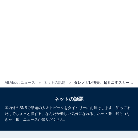
All About ニュース
ネットの話題
ダレノガレ明美、超ミニ丈スカートで色白の美脚を披露！ 「猫様たち集まりすぎ」とかわいらしい猫も公開
ネットの話題
国内外のSNSで話題の人＆トピックをタイムリーにお届けします。知ってる
だけでちょっと得する、なんだか楽しい気分になれる、ネット発「知ら（な
きゃ）損」ニュースが盛りだくさん。