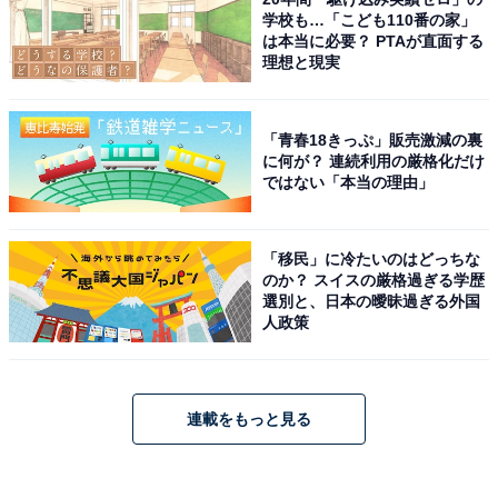
学校も…「こども110番の家」
は本当に必要？ PTAが直面する
理想と現実
「青春18きっぷ」販売激減の裏
に何が？ 連続利用の厳格化だけ
ではない「本当の理由」
「移民」に冷たいのはどっちな
のか？ スイスの厳格過ぎる学歴
選別と、日本の曖昧過ぎる外国
人政策
連載をもっと見る