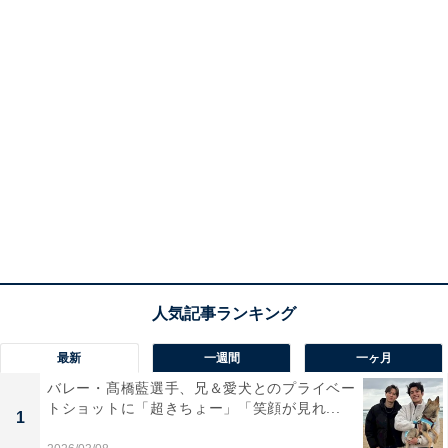
最新
一週間
一ヶ月
バレー・髙橋藍選手、兄＆愛犬とのプライベー
トショットに「超きちょー」「笑顔が見れ...
1