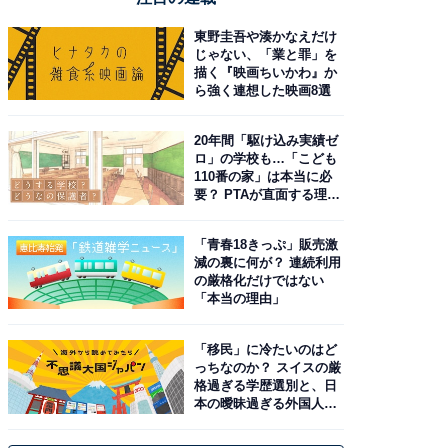
東野圭吾や湊かなえだけ
じゃない、「業と罪」を
描く『映画ちいかわ』か
ら強く連想した映画8選
20年間「駆け込み実績ゼ
ロ」の学校も…「こども
110番の家」は本当に必
要？ PTAが直面する理想
と現実
「青春18きっぷ」販売激
減の裏に何が？ 連続利用
の厳格化だけではない
「本当の理由」
「移民」に冷たいのはど
っちなのか？ スイスの厳
格過ぎる学歴選別と、日
本の曖昧過ぎる外国人政
策