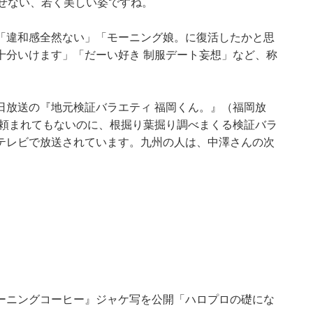
せない、若く美しい姿ですね。
「違和感全然ない」「モーニング娘。に復活したかと思
十分いけます」「だーい好き 制服デート妄想」など、称
日放送の『地元検証バラエティ 福岡くん。』（福岡放
 頼まれてもないのに、根掘り葉掘り調べまくる検証バラ
テレビで放送されています。九州の人は、中澤さんの次
ーニングコーヒー』ジャケ写を公開「ハロプロの礎にな