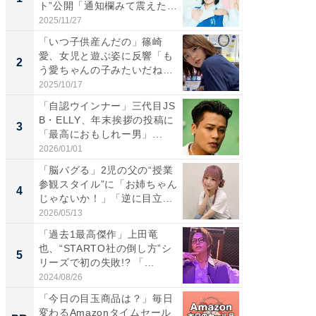
ト”公開「通知欄みて震えた」
災地を
「...
「カ...
2025/11/27
2026/08/0
「いつ子供産んだの」篠崎
「女の
愛、女児と遊ぶ姿に反響「も
介、バ
2
2
う愛ちゃんの子みたいだね」
らのプレ
「完...
愛...
2025/10/17
2026/08/0
「自認ウインナー」三代目JS
「脚が
B・ELLY、年末挨拶の投稿に
横川尚
3
3
「最高におもしれー男」...
ムキな姿
刃...
2026/01/01
2026/08/0
「脳バグる」2児の父の“授業
「え、
参観スタイル”に「お姉ちゃん
芸人、2
4
4
じゃないか！」「逆に目立...
エットに
2026/05/13
2026/08/0
「過去1最高傑作」上田竜
「脳がバ
也、“STARTO社の倒し方”シ
装姿が話
5
5
リーズで初の失敗!? 「...
のお父さ
2024/08/26
2026/08/0
「今日の目玉商品は？」毎日
すべて
変わるAmazonタイムセール
るその