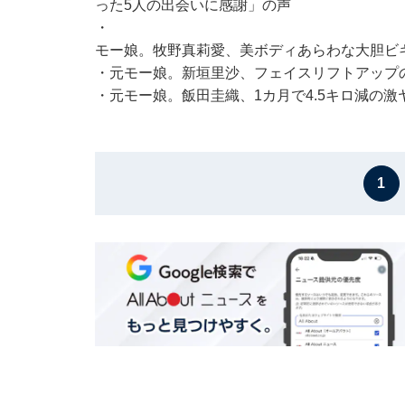
った5人の出会いに感謝」の声
・
モー娘。牧野真莉愛、美ボディあらわな大胆ビ
・
元モー娘。新垣里沙、フェイスリフトアップ
・
元モー娘。飯田圭織、1カ月で4.5キロ減の
1