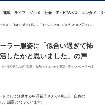
連載
ライフ
グルメ
社会
IT・ビジネス
エンタメ
リ
中澤裕子、貴重な49歳のセーラー服姿に「似合い過ぎて怖い」「モーニング娘。に復活したかと思いました」の声
セーラー服姿に「似合い過ぎて怖
活したかと思いました」の声
澤裕子さんが4月2日、自身のInstagramを更新。若々しいセーラー服
ントとして活動する中澤裕子さんが4月2日、自身の
披露し、話題となっています。