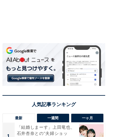
最新
一週間
一ヶ月
「結婚しまーす」上田竜也、
「さす
石井杏奈との“夫婦ショッ
は」高
1
1