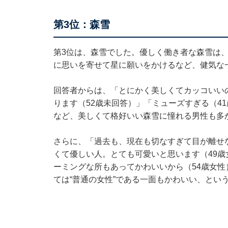
第3位：森雪
第3位は、森雪でした。優しく働き者な森雪は
に思いを寄せて星に願いをかけるなど、健気な
回答者からは、「とにかく美しくてカッコいい
ります（52歳未回答）」「ミューズすぎる（4
など、美しくて格好いい森雪に憧れる男性も多
さらに、「過去も、現在も切なすぎて目が離せ
くて優しい人。とても可愛いと思います（49
ーミングな所もあってかわいいから（54歳女
ては“普通の女性”である一面もかわいい、とい