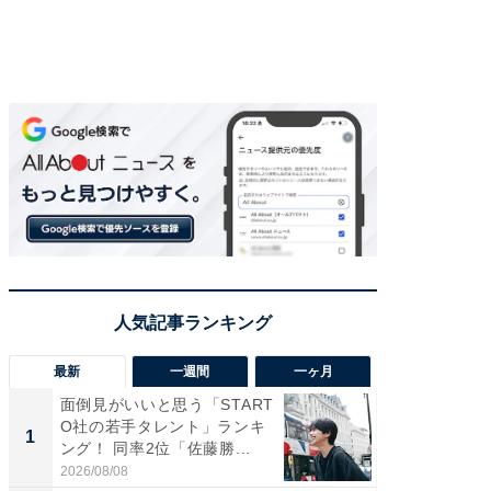
最新
一週間
一ヶ月
面倒見がいいと思う「START
癒し系だ
O社の若手タレント」ランキ
の若手
1
1
ング！ 同率2位「佐藤勝...
グ！ 2
2026/08/08
2026/08/0