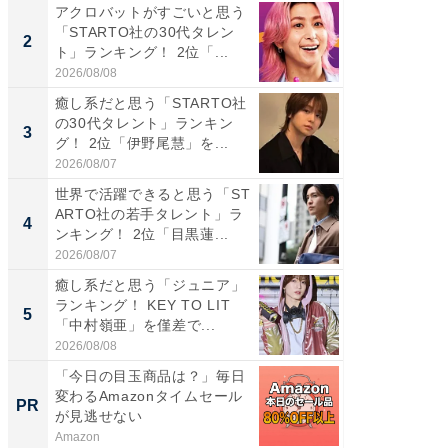
アクロバットがすごいと思う
「パフ
「STARTO社の30代タレン
思うST
2
2
ト」ランキング！ 2位「...
ンキング
2026/08/08
2026/08/0
癒し系だと思う「STARTO社
ギャップ
の30代タレント」ランキン
RTO社
3
3
グ！ 2位「伊野尾慧」を...
キング！
2026/08/07
2026/08/0
世界で活躍できると思う「ST
癒し系だ
ARTO社の若手タレント」ラ
の30代
4
4
ンキング！ 2位「目黒蓮...
グ！ 2
2026/08/07
2026/08/0
癒し系だと思う「ジュニア」
「ファン
ランキング！ KEY TO LIT
ARTO
5
5
「中村嶺亜」を僅差で...
グ！ 2
2026/08/08
2026/08/0
「今日の目玉商品は？」毎日
みずほ×
変わるAmazonタイムセール
創出
PR
PR
が見逃せない
Amazon
Blue Lab