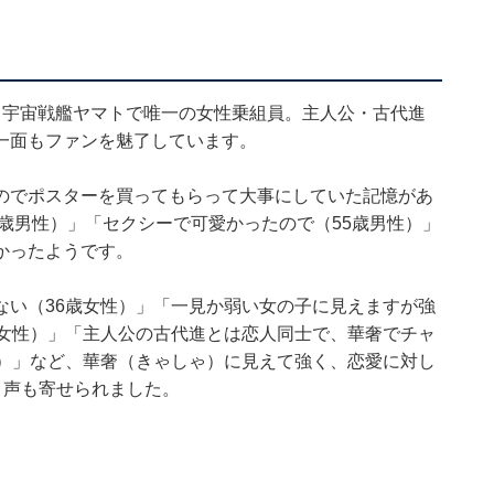
、宇宙戦艦ヤマトで唯一の女性乗組員。主人公・古代進
一面もファンを魅了しています。
のでポスターを買ってもらって大事にしていた記憶があ
1歳男性）」「セクシーで可愛かったので（55歳男性）」
かったようです。
ない（36歳女性）」「一見か弱い女の子に見えますが強
歳女性）」「主人公の古代進とは恋人同士で、華奢でチャ
性）」など、華奢（きゃしゃ）に見えて強く、恋愛に対し
う声も寄せられました。