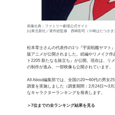
画像出典：
ファミリー劇場公式サイト
(c)東北新社／著作総監修 西崎彰司（※崎はたつさ
松本零士さんの代表作の1つ『宇宙戦艦ヤマト』。
版アニメが公開されました。続編やリメイク作品
ト2205 新たなる旅立ち』が公開。現在は、リメ
の制作が進み、一部映像も公開されています。
All About編集部では、全国の20〜60代の
調査を実施しました（調査期間：2月24日〜3
なキャラクターランキングを発表します。
＞7位までの全ランキング結果を見る