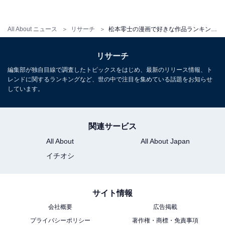
第1位：『銀河鉄道999』
All About ニュース
リサーチ
松本零士の漫画で好きな作品ランキング！ 『宇宙海賊キャプテンハーロック』を抑えたTOP2は？
第1位は、『銀河鉄道999』でした。1977～1981年に
『少年キング』（少年画報社）にて連載され、単行本は
リサーチ
全21巻。星野鉄郎とメーテルが「銀河超特急999号」で
編集部が独自目線で調査したトピックスをはじめ、最新のリリース情報、ト
宇宙を旅するロマン作品。『宇宙海賊キャプテンハーロ
レンドに関するランキングなど、世の中で注目を集めている話題をお知らせ
しています。
ック』で登場した、ハーロックやエメラルダスらも登場
します。
関連サービス
回答者からは、「永遠の命、自由な命、果てしない旅、
All About
All About Japan
人生とは何かを考える旅が深いテーマだから（49歳男
イチオシ
性）」「各停車駅でドラマがありながら、人としての生
き方や成長について考えさせられるラストが秀逸だと思
うから（51歳男性）」「一話ごとにメッセージ性が強
サイト情報
く、大人でも色々と考えさせられながら見れるから。そ
会社概要
広告掲載
して何よりも謎の美女メーテルが魅力的過ぎるから（35
プライバシーポリシー
著作権・商標・免責事項