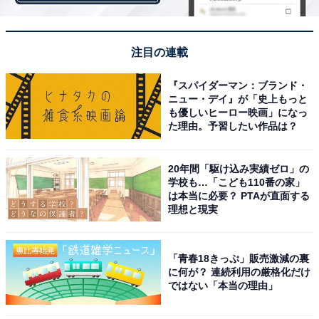
ルへと向かうアドベンチャー作品です。
回答者からは、「話が雄大で最後までハラハラドキドキ
注目の連載
でした（56歳女性）」「当時、小学校高学年だった私に
とっては壮大なテーマに驚かされたのを覚えています
『スパイダーマン：ブランド・
ニュー・デイ』が「史上もっと
（58歳男性）」「アニメから入ったのですが、古本屋で
も優しいヒーロー映画」になっ
長時間、立ち読みしていた記憶が強く残っています。独
た理由。予習したい作品は？
特な世界観というか、いまとは違う雰囲気に、すごく引
き込まれました（38歳男性）」など、宇宙を舞台にした
20年間「駆け込み実績ゼロ」の
学校も…「こども110番の家」
ストーリーの壮大さに驚いたとの声がありました。
は本当に必要？ PTAが直面する
理想と現実
さらに、「ストーリーにロマンが一番あると思うので
（52歳男性）」「やはり地球を守るために命をかけるロ
「青春18きっぷ」販売激減の裏
マンが最高だと思う（54歳女性）」「沖田艦長を中心
に何が？ 連続利用の厳格化だけ
に、人類滅亡を防ぐという共通目的のため、古代進をは
ではない「本当の理由」
じめとした乗組員達の一体感が好きだったため（57歳男