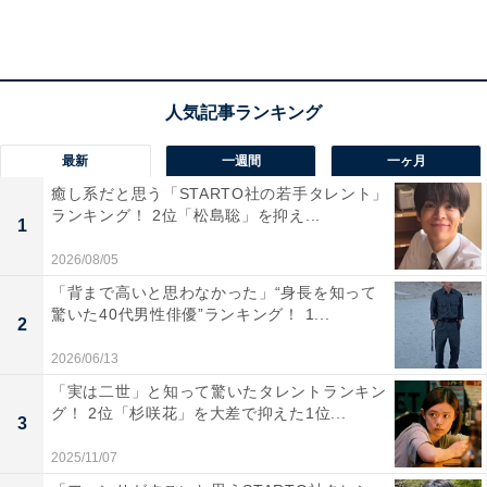
さが印象的だった（22歳女性）」「理解されない中で地
球を必死に守るハーロックの姿がかっこいいから（55歳
男性）」など、キャプテンハーロックが格好いいという
声が男女ともに寄せられました。
ほかにも、「男のロマンが詰まっていると思うからです
最新
一週間
一ヶ月
（58歳男性）」「いろいろなキャラクターが出るのでお
癒し系だと思う「STARTO社の若手タレント」
ランキング！ 2位「松島聡」を抑え...
もしろいです（50歳女性）」「ハーロック・サガともい
1
うべきかもしれないほど、ハーロックやトチロー、エメ
2026/08/05
ラルダスらのキャラはそこかしこに出てきて松本零士ワ
「背まで高いと思わなかった」“身長を知って
ールドを作っている。それらの作品が好き（58歳男
驚いた40代男性俳優”ランキング！ 1...
2
性）」など、魅力的なキャラクターから目が離せなかっ
2026/06/13
たとの声もありました。
「実は二世」と知って驚いたタレントランキン
グ！ 2位「杉咲花」を大差で抑えた1位...
3
2025/11/07