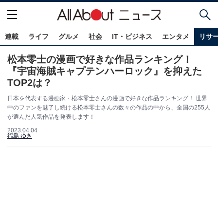
連載
ライフ
グルメ
社会
IT・ビジネス
エンタメ
リサ
松本零士の漫画で好きな作品ランキング！
『宇宙海賊キャプテンハーロック』を抑えた
TOP2は？
日本を代表する漫画家・松本零士さんの漫画で好きな作品ランキング！ 世界
中のファンを魅了し続ける松本零士さんの数々の作品の中から、全国の255人
が選んだ人気作品を発表します！
2023.04.04
福島 ゆき