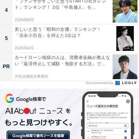
「ファンサがすごいと思うSTARTO社タレン
ト」ランキング！ 2位「中島健人」を...
4
2026/08/05
美しいと思う「昭和の女優」ランキング！
「吉永小百合」を抑えた1位は？
5
2025/04/21
カードローン地獄の人は、消費者金融が教えな
い『返済停止して減額・免除する方法』で...
PR
渋谷法務総合事務所
Recommended by
第2位：『宇宙戦艦ヤマト』
第2位は、『宇宙戦艦ヤマト』。放射能に汚染され、あ
と約1年で人類は滅亡するという危機に瀕している西暦
2199年の地球。放射能除去装置を受け取るため、宇宙戦
艦ヤマトと乗組員がはるか彼方にある惑星・イスカンダ