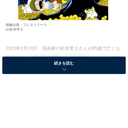
画像出典：
プレスリリース
(c)松本零士
2023年2月13日、漫画家の松本零士さんが85歳で亡くな
りました。『銀河鉄道999』『宇宙海賊キャプテンハー
続きを読む
ロック』『宇宙戦艦ヤマト』など、数多くの壮大なサイ
エンスフィクション作品は、現在も世界中のファンを魅
了しています。
All About編集部では、全国の20〜60代の男女255人を対
象に、松本零士さんの作品に関するアンケート調査を実
施しました（調査期間：2月24日〜3月27日）。今回はそ
の中から、松本零士さんの漫画で好きな作品ランキング