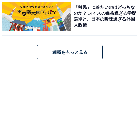
額です。違う視点で見ると、もっと多くいただければ、
「移民」に冷たいのはどっちな
さらに豊かな暮らしができるわけですから、多いに越し
のか？ スイスの厳格過ぎる学歴
たことはありません」と語る男性。
選別と、日本の曖昧過ぎる外国
人政策
「しかし、現在の日本の年金状況を見てみると、少子化
で労働人口が減少し、高齢人口が多くなってきていま
連載をもっと見る
す。かつてのビラミッド型の人口構成とは大きく変化し
てきていること、さらには日本の経済力の低迷してきて
いることなどを考えると、先細る要素が多くあって、ぜ
いたくは言えない気持ちです」と、実際には不満があり
つつも、全体のことを考えるとぜいたくは言えないとい
う認識のようです。
「現役時代で後悔することはありません」