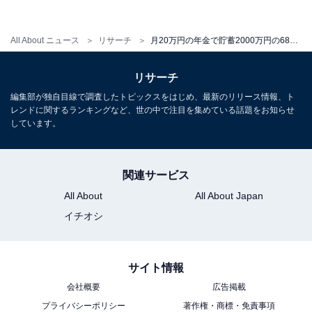
現役時代の後悔について伺うと「後悔することはありま
All About ニュース
リサーチ
月20万円の年金で貯蓄2000万円の68歳男性、節約術は「苦手な人とはかかわらない」こと
せん」ときっぱり回答した男性。
リサーチ
ピーク年収も60代とのこと。収入に対しての後悔は残ら
編集部が独自目線で調査したトピックスをはじめ、最新のリリース情報、ト
レンドに関するランキングなど、世の中で注目を集めている話題をお知らせ
ない、稼ぎ切るような形で現役時代を終えたようです。
しています。
関連サービス
「町内会などで苦手な人とはかかわらないように
All About
All About Japan
する」
イチオシ
現在の年金暮らしで工夫している節約術を伺うと「生活
費から無駄なものは省くよう工夫しています。健康には
サイト情報
気を付けて病気にならないよう、適度な運動をして栄養
会社概要
広告掲載
バランスの取れた食事を心がけ、規則正しく生活してい
プライバシーポリシー
著作権・商標・免責事項