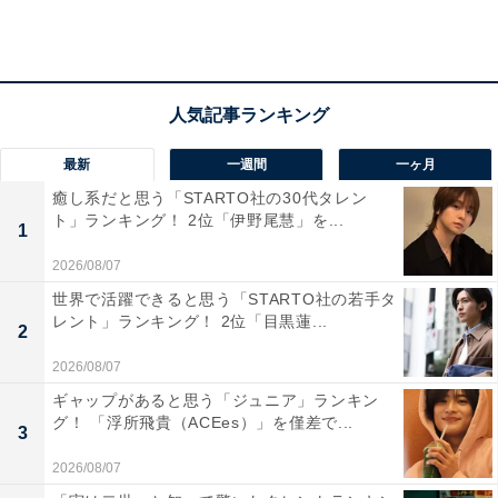
最新
一週間
一ヶ月
癒し系だと思う「STARTO社の30代タレン
68歳男性の年金平均額は？
ト」ランキング！ 2位「伊野尾慧」を...
1
2026/08/07
厚生労働省が発表した「
世界で活躍できると思う「STARTO社の若手タ
令和3年度厚生年金保険・国民年金事業の概況
」による
レント」ランキング！ 2位「目黒蓮...
2
と、厚生年金保険（第1号）の平均年金受給額は月額14
2026/08/07
万5665円。65歳以上男性の平均値を見ると16万9006
ギャップがあると思う「ジュニア」ランキン
円。68歳時点の年金額である月20万円は、平均より多い
グ！ 「浮所飛貴（ACEes）」を僅差で...
3
といえそうです。
2026/08/07