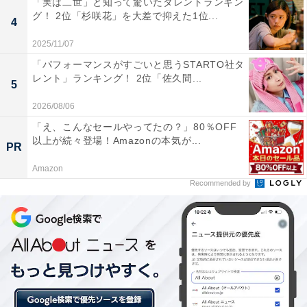
「実は二世」と知って驚いたタレントランキン
グ！ 2位「杉咲花」を大差で抑えた1位...
4
2025/11/07
「パフォーマンスがすごいと思うSTARTO社タ
レント」ランキング！ 2位「佐久間...
5
平均年金受給額
2026/08/06
「え、こんなセールやってたの？」80％OFF
以上が続々登場！Amazonの本気が...
PR
Amazon
Recommended by
男性の平均値