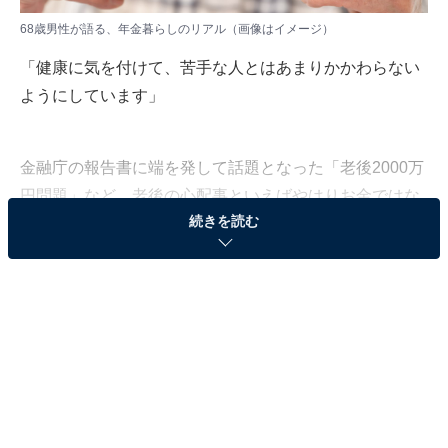
68歳男性が語る、年金暮らしのリアル（画像はイメージ）
「健康に気を付けて、苦手な人とはあまりかかわらない
ようにしています」
金融庁の報告書に端を発して話題となった「老後2000万
円問題」など、老後の心配事といえばやはりお金ではな
続きを読む
いでしょうか。医療費を上げない工夫として、対人関係
のストレスを減らすため人間関係を考える人も。
現役時代にいくら稼ぎ、貯蓄をしておけば安心した暮ら
しができるのか。All About編集部が実施したアンケート
調査から、北海道在住68歳男性のケースをご紹介しま
す。