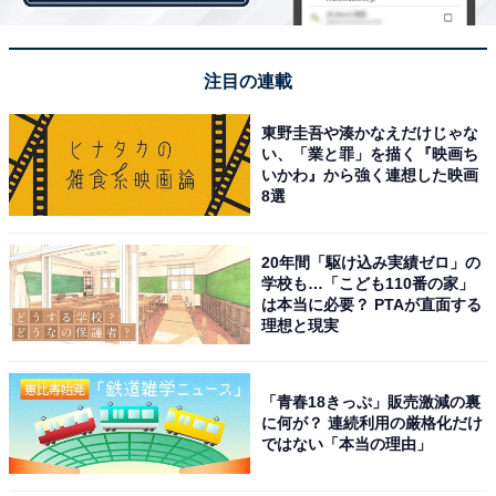
注目の連載
東野圭吾や湊かなえだけじゃな
い、「業と罪」を描く『映画ち
いかわ』から強く連想した映画
8選
20年間「駆け込み実績ゼロ」の
学校も…「こども110番の家」
は本当に必要？ PTAが直面する
理想と現実
「不満はあるが、ぜいたくは言えない」
「青春18きっぷ」販売激減の裏
に何が？ 連続利用の厳格化だけ
年金額に満足している理由として「この額は生活費を考
ではない「本当の理由」
え、私なりにぜいたくしない範囲で暮らせば生活可能な