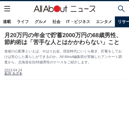
連載
ライフ
グルメ
社会
IT・ビジネス
エンタメ
リサ
月20万円の年金で貯蓄2000万円の68歳男性、
節約術は「苦手な人とはかかわらない」こと
老後の心配事といえば、やはりお金。現役時代にいくら稼ぎ、貯蓄をしてお
けば安心した暮らしができるのか。All About編集部が実施したアンケート調
査から、北海道在住68歳男性のケースをご紹介します。
2023.04.24
石川 カズキ