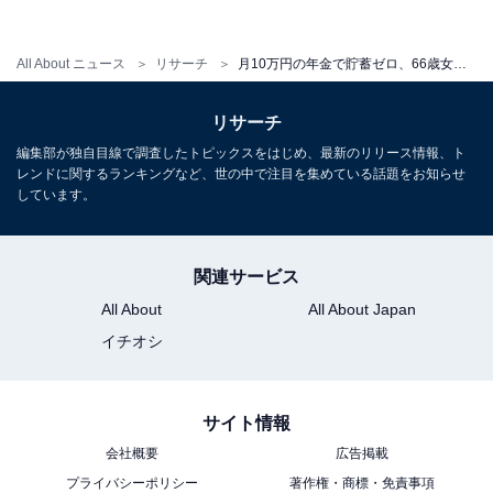
った」
All About ニュース
リサーチ
月10万円の年金で貯蓄ゼロ、66歳女性が語る年金暮らしのリアル「安いものばかり買い……」
現役時代の後悔について伺うと「毎日子育てと働くこと
だけを考え、貯蓄に回して手一杯でした。退職後に親の
リサーチ
介護もありました。もっと効率のいいお金の回し方を考
編集部が独自目線で調査したトピックスをはじめ、最新のリリース情報、ト
えるべきだったと思っています」と回想する女性。
レンドに関するランキングなど、世の中で注目を集めている話題をお知らせ
しています。
子育てや介護に追われて計画性なくお金を使ってしまっ
関連サービス
たことを後悔しているようです。
All About
All About Japan
イチオシ
「自分の力で動けるように健康に過ごしていきた
サイト情報
い」
会社概要
広告掲載
プライバシーポリシー
著作権・商標・免責事項
現在の年金暮らしで工夫している節約術を伺うと「コロ