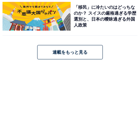
者で、セラピストをしています。憲法で『国民は最低限
「移民」に冷たいのはどっちな
度の生活を送る』という条文が定められているのに、実
のか？ スイスの厳格過ぎる学歴
選別と、日本の曖昧過ぎる外国
際には月10万円では生活していけない。食費や電気代、
人政策
水道代などでなくなってしまいます」と語る女性。
「15年ほど前に早期退職をしてからは、貯蓄を切り崩し
連載をもっと見る
て生活してきましたが、新型コロナウイルスのまん延や
物価上昇、課税などが重なって日々の生活は不安ばかり
です。病気になっても医者にかかるゆとりがありません
し、全国旅行支援などの割引をしてくれても行くことも
できないし、行く気にもなれません」と、ゆとりがなく
不安で旅行もする気になれないとのこと。
「もっと効率のいいお金の回し方を考えるべきだ