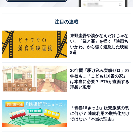
注目の連載
東野圭吾や湊かなえだけじゃな
い、「業と罪」を描く『映画ち
いかわ』から強く連想した映画
8選
20年間「駆け込み実績ゼロ」の
学校も…「こども110番の家」
は本当に必要？ PTAが直面する
理想と現実
「旅行割引があっても行けないし、行く気にもな
「青春18きっぷ」販売激減の裏
れない」
に何が？ 連続利用の厳格化だけ
ではない「本当の理由」
年金額に満足していない理由として「自営業の家族専従