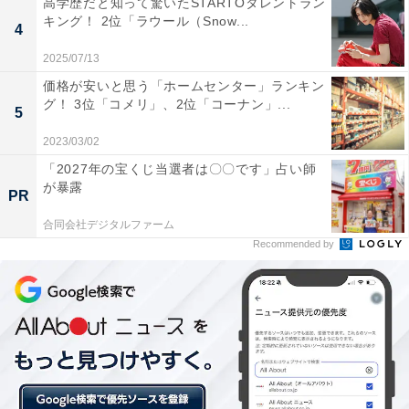
高学歴だと知って驚いたSTARTOタレントラン
キング！ 2位「ラウール（Snow...
4
2025/07/13
価格が安いと思う「ホームセンター」ランキン
グ！ 3位「コメリ」、2位「コーナン」...
5
平均年金受給額
2023/03/02
「2027年の宝くじ当選者は〇〇です」占い師
が暴露
PR
合同会社デジタルファーム
Recommended by
女性の平均値