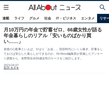
連載
ライフ
グルメ
社会
IT・ビジネス
エンタメ
リサ
月10万円の年金で貯蓄ゼロ、66歳女性が語る
年金暮らしのリアル「安いものばかり買
い……」
老後の心配事といえば、やはり「お金」。現役時代にいくら稼ぎ、貯蓄をし
ておけば安心した暮らしができるのか。All About編集部が実施したアンケー
ト調査から、長野県在住66歳女性のケースをご紹介します。
2023.04.07
石川 カズキ