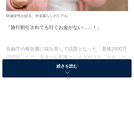
66歳女性が語る、年金暮らしのリアル
「旅行割引されても行くお金がない……！」
金融庁の報告書に端を発して話題となった「老後2000万
円問題」など、老後の心配事といえばやはり「お金」で
はないでしょうか。旅行などの娯楽を抑えているという
続きを読む
人も多いようです。
現役時代にいくら稼ぎ、貯蓄をしておけば安心した暮ら
しができるのか。All About編集部が実施したアンケート
調査から、長野県在住66歳女性のケースをご紹介しま
す。