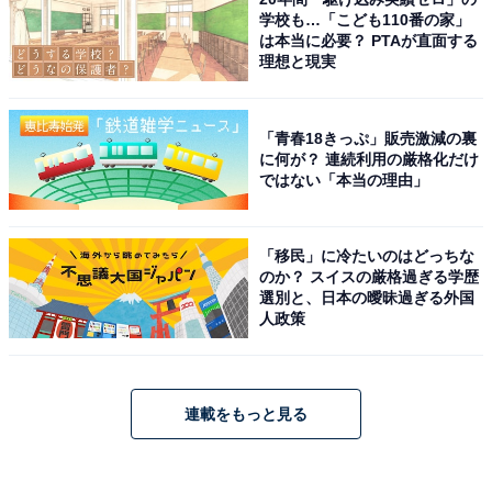
学校も…「こども110番の家」
は本当に必要？ PTAが直面する
理想と現実
「青春18きっぷ」販売激減の裏
に何が？ 連続利用の厳格化だけ
ではない「本当の理由」
「移民」に冷たいのはどっちな
のか？ スイスの厳格過ぎる学歴
選別と、日本の曖昧過ぎる外国
人政策
連載をもっと見る