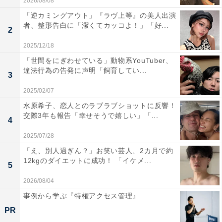
2026/08/08
「逆カミングアウト」『ラヴ上等』の美人出演
者、整形告白に「潔くてカッコよ！」「好...
2
2025/12/18
「世間をにぎわせている」動物系YouTuber、
違法行為の告発に声明「飼育してい...
3
2025/02/07
水原希子、恋人とのラブラブショットに反響！
交際3年も報告「幸せそうで嬉しい」「...
4
2025/07/28
「え、別人過ぎん？」お笑い芸人、2カ月で約
12kgのダイエットに成功！ 「イケメ...
5
2026/08/04
事例から学ぶ『特権アクセス管理』
PR