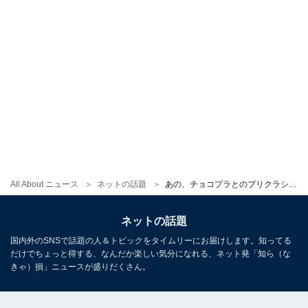
All About ニュース
ネットの話題
あの、チョコプラとのプリクラショット公開に「顔ちっっっっさ」「ずっとマブでいて下さい！」の声
ネットの話題
国内外のSNSで話題の人＆トピックをタイムリーにお届けします。知ってる
だけでちょっと得する、なんだか楽しい気分になれる、ネット発「知ら（な
きゃ）損」ニュースが盛りだくさん。