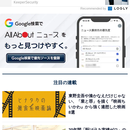
KeeperSecurity
Recommended by
注目の連載
東野圭吾や湊かなえだけじゃな
い、「業と罪」を描く『映画ち
いかわ』から強く連想した映画
8選
20年間「駆け込み実績ゼロ」の