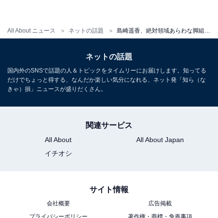
All About ニュース
ネットの話題
島崎遥香、絶対領域あらわな脚組みショットを披露！ “同年3月生まれ”永尾まりやと「合同お誕生日会」
ネットの話題
国内外のSNSで話題の人＆トピックをタイムリーにお届けします。知ってる
だけでちょっと得する、なんだか楽しい気分になれる、ネット発「知ら（な
きゃ）損」ニュースが盛りだくさん。
関連サービス
All About
All About Japan
イチオシ
サイト情報
会社概要
広告掲載
プライバシーポリシー
著作権・商標・免責事項