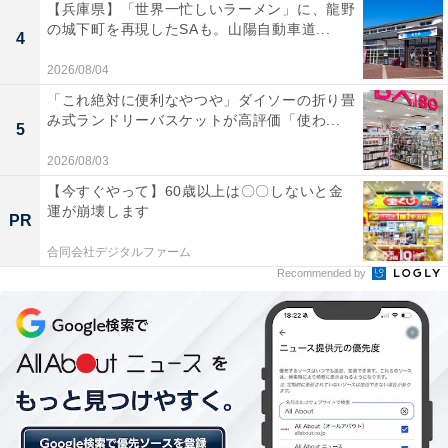
【兵庫県】「世界一忙しいラーメン」に、龍野
の城下町を再現したSAも。山陽自動車道...
4
2026/08/04
「これ絶対に便利なやつや」ダイソーの折り畳
み式ランドリーバスケットが高評価「使わ...
5
2026/08/03
【今すぐやって】60歳以上は〇〇しないと金
運が崩壊します
PR
合同会社デジタルファーム
Recommended by