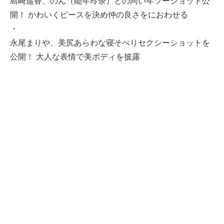
島崎遥香、のん（能年玲奈）との同い年ツーショット公
開！ かわいくピースを決め仲の良さをにおわせる
・
永尾まりや、美尻あらわな寝そべりセクシーショットを
公開！ 大人な表情で美ボディを披露