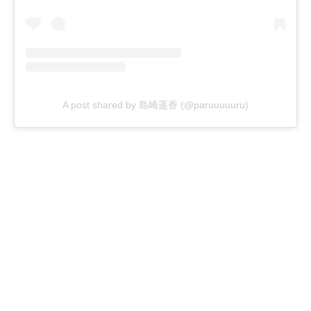
A post shared by 島崎遥香 (@paruuuuuru)