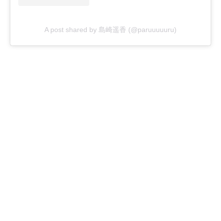
A post shared by 島崎遥香 (@paruuuuuru)