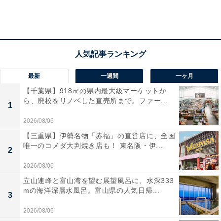
最新
一週間
一ヶ月
【千葉県】918㎡の県内最大級マーケットか
ら、廃校をリノベした直売所まで。ファー...
1
2026/08/06
【三重県】伊勢名物「赤福」の直営店に、全国
唯一のコメダ大判焼き店も！ 東名阪・伊...
2
2026/08/06
立山連峰と富山湾を望む展望風呂に、水深333
mの海洋深層水風呂。富山県の人気日帰...
3
2026/08/06