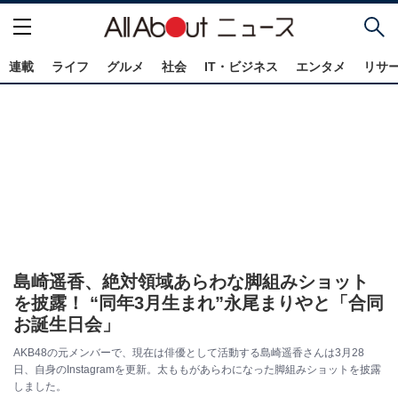
連載
ライフ
グルメ
社会
IT・ビジネス
エンタメ
リサ
島崎遥香、絶対領域あらわな脚組みショット
を披露！ “同年3月生まれ”永尾まりやと「合同
お誕生日会」
AKB48の元メンバーで、現在は俳優として活動する島崎遥香さんは3月28
日、自身のInstagramを更新。太ももがあらわになった脚組みショットを披露
しました。