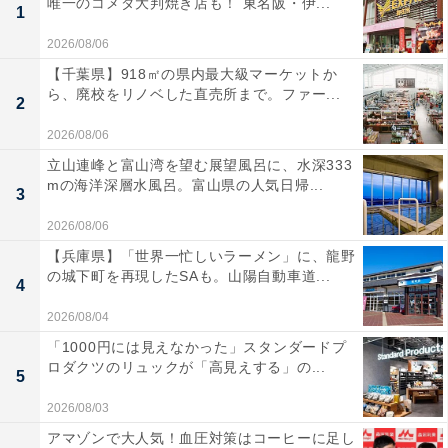
唯一のコメダ大判焼き店も！ 東名阪・伊...
1
2026/08/06
【千葉県】918㎡の県内最大級マーケットか
ら、廃校をリノベした直売所まで。ファー...
2
2026/08/06
立山連峰と富山湾を望む展望風呂に、水深333
mの海洋深層水風呂。富山県の人気日帰...
3
2026/08/06
【兵庫県】「世界一忙しいラーメン」に、龍野
の城下町を再現したSAも。山陽自動車道...
4
2026/08/04
「1000円には見えなかった」スタンダードプ
ロダクツのリュックが「高見えする」の...
5
2026/08/03
アマゾンで大人気！血圧対策はコーヒーに足し