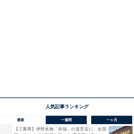
最新
一週間
一ヶ月
【三重県】伊勢名物「赤福」の直営店に、全国