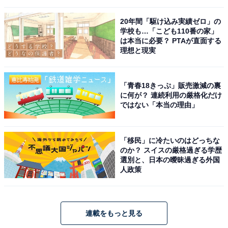
20年間「駆け込み実績ゼロ」の
学校も…「こども110番の家」
は本当に必要？ PTAが直面する
理想と現実
「青春18きっぷ」販売激減の裏
に何が？ 連続利用の厳格化だけ
ではない「本当の理由」
「移民」に冷たいのはどっちな
のか？ スイスの厳格過ぎる学歴
選別と、日本の曖昧過ぎる外国
人政策
連載をもっと見る