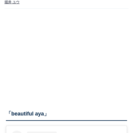
堀井 ユウ
「beautiful aya」