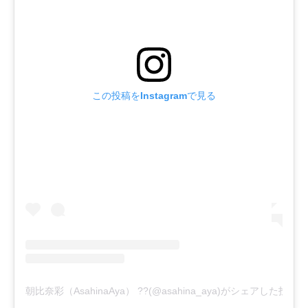
この投稿をInstagramで見る
朝比奈彩（AsahinaAya） ??(@asahina_aya)がシェアした投稿