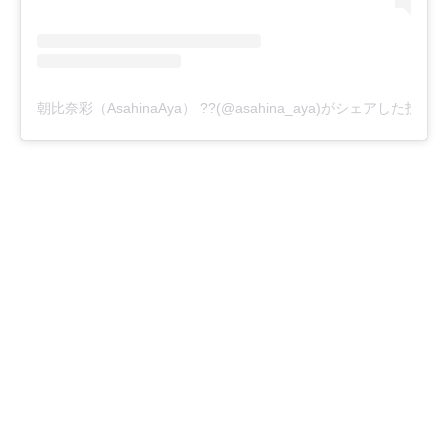
朝比奈彩（AsahinaAya） ??(@asahina_aya)がシェアした投稿