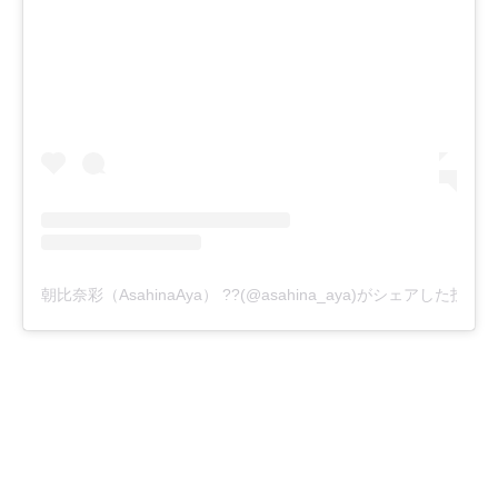
朝比奈彩（AsahinaAya） ??(@asahina_aya)がシェアした投稿