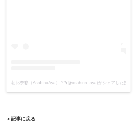
朝比奈彩（AsahinaAya） ??(@asahina_aya)がシェアした投稿
＞記事に戻る