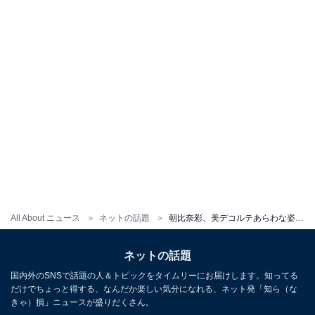
All About ニュース
ネットの話題
朝比奈彩、美デコルテあらわな姿披露！ 「めちゃくちゃ可愛いです」「いつも美しく輝いてます」
ネットの話題
国内外のSNSで話題の人＆トピックをタイムリーにお届けします。知ってる
だけでちょっと得する、なんだか楽しい気分になれる、ネット発「知ら（な
きゃ）損」ニュースが盛りだくさん。