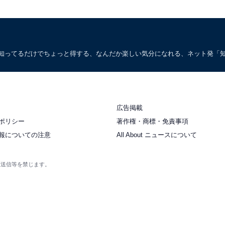
。知ってるだけでちょっと得する、なんだか楽しい気分になれる、ネット発「
広告掲載
ポリシー
著作権・商標・免責事項
報についての注意
All About ニュースについて
衆送信等を禁じます。