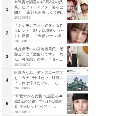
女装姿が話題の47歳2児の父
「さす
親、ビフォーアフター姿を公
は」高
1
1
開！ 「素顔もお美しくて納...
災地を
「カ...
2025/06/12
2026/08/0
「ポケモンで言う進化」女性
「女の
タレント、25キロ増量ショッ
介、バ
2
2
トに反響！ 「全然パーツ埋...
らのプレ
愛...
2026/08/05
2026/08/0
執行猶予中の宮崎麗果氏、近
「好感
影公開に「激痩せです」「な
や、“マ
3
3
んか可哀想」の声。「食べら
画変更
れ...
財...
2026/08/05
2026/07/3
阿波みなみ、ディズニー訪問
「脚が
も「ガチで帰りたい」吐露。
横川尚
4
4
「これは帰りたいw」「なん
ムキな姿
ち...
刃...
2025/06/19
2026/08/0
“可愛すぎる女装”で話題の46
「2人と
歳2児の父親、すっぴん披露
團十郎
5
5
＆“注射レシピ”公開！ ...
「後ろ
「...
2024/09/28
2026/08/0