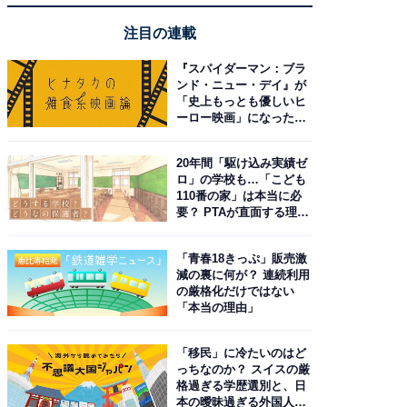
注目の連載
『スパイダーマン：ブラ
ンド・ニュー・デイ』が
「史上もっとも優しいヒ
ーロー映画」になった理
由。予習したい作品は？
20年間「駆け込み実績ゼ
ロ」の学校も…「こども
110番の家」は本当に必
要？ PTAが直面する理想
と現実
「青春18きっぷ」販売激
減の裏に何が？ 連続利用
の厳格化だけではない
「本当の理由」
「移民」に冷たいのはど
っちなのか？ スイスの厳
格過ぎる学歴選別と、日
本の曖昧過ぎる外国人政