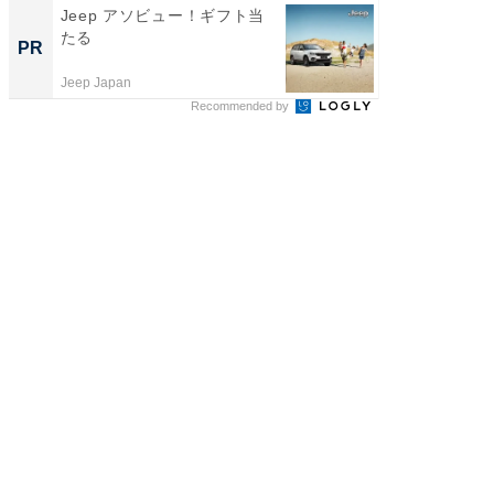
Jeep アソビュー！ギフト当
「ばぁ
たる
い！」
PR
PR
家
Jeep Japan
株式会社
Recommended by