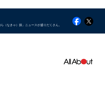
知ら（なきゃ）損」ニュースが盛りだくさん。