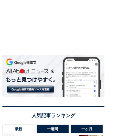
最新
一週間
一ヶ月