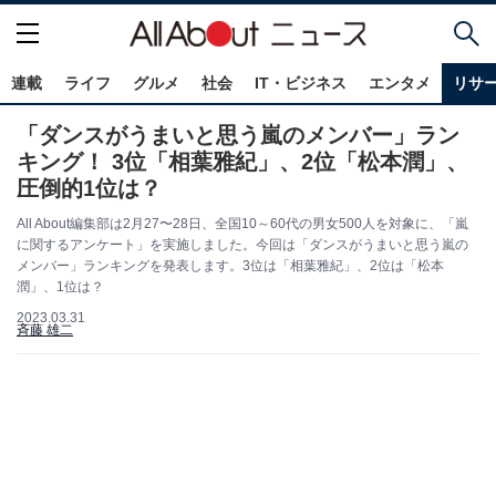
連載
ライフ
グルメ
社会
IT・ビジネス
エンタメ
リサ
「ダンスがうまいと思う嵐のメンバー」ラン
キング！ 3位「相葉雅紀」、2位「松本潤」、
圧倒的1位は？
All About編集部は2月27〜28日、全国10～60代の男女500人を対象に、「嵐
に関するアンケート」を実施しました。今回は「ダンスがうまいと思う嵐の
メンバー」ランキングを発表します。3位は「相葉雅紀」、2位は「松本
潤」、1位は？
2023.03.31
斉藤 雄二