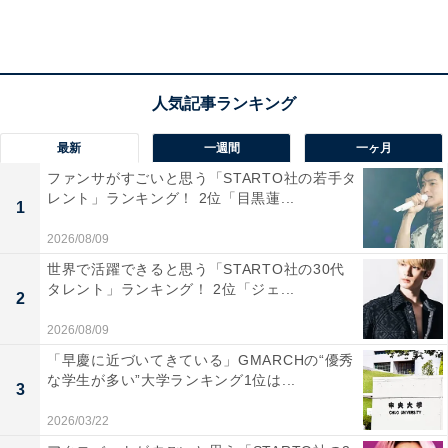
最新
一週間
一ヶ月
ファンサがすごいと思う「STARTO社の若手タ
レント」ランキング！ 2位「目黒蓮...
1
2026/08/09
世界で活躍できると思う「STARTO社の30代
タレント」ランキング！ 2位「ジェ...
2
2026/08/09
「早慶に近づいてきている」GMARCHの“優秀
第2位：松本潤（91票）
な学生が多い”大学ランキング1位は...
3
2026/03/22
2位には、「松本潤」さんがランクイン！ 高い演技力と