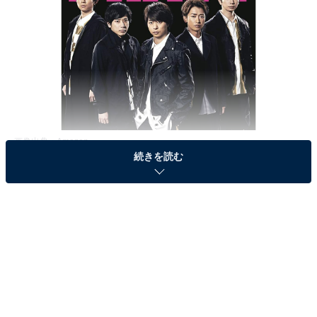
画像出典：
Amazon
続きを読む
All About編集部は2月27〜28日、全国10～60代の男女
500人を対象に、「嵐に関するアンケート」を実施しま
した。今回はその中から、「ダンスがうまいと思う嵐の
メンバー」ランキングを発表します。
＞5位までの全ランキング結果を見る