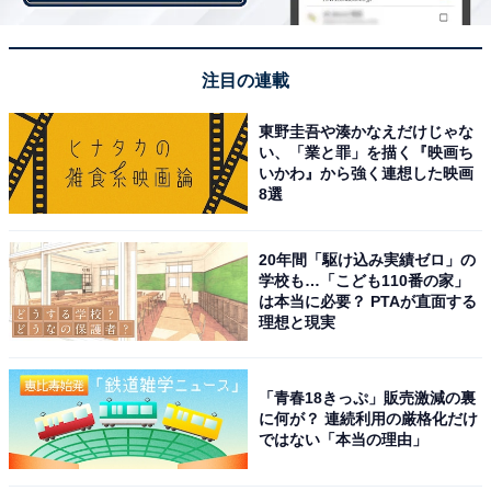
注目の連載
東野圭吾や湊かなえだけじゃな
い、「業と罪」を描く『映画ち
いかわ』から強く連想した映画
8選
第1位：大野智（256票）
20年間「駆け込み実績ゼロ」の
学校も…「こども110番の家」
1位は、圧倒的な差で「大野智」さんが獲得しました！
は本当に必要？ PTAが直面する
理想と現実
グループの最年長である大野さん。ダンスの他に歌唱力
も高い評価を得ている、頼れるリーダーです。
「青春18きっぷ」販売激減の裏
に何が？ 連続利用の厳格化だけ
自由回答を見ると、「全員で踊っていても大野くんのダ
ではない「本当の理由」
ンスを見てしまう」（宮城県／20代女性）や、「ジャニ