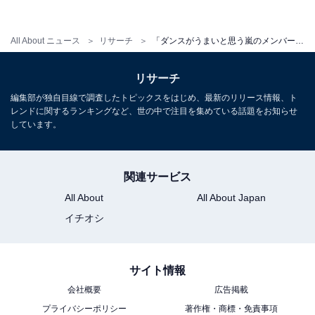
「友達にしたい嵐のメンバー」ランキング！ 3位「二宮
和也」、2位「大野智」、1位は？
All About ニュース
リサーチ
「ダンスがうまいと思う嵐のメンバー」ランキング！ 3位「相葉雅紀」、2位「松本潤」、圧倒的1位は？
・
「好きな嵐のメンバー」ランキング！ 2位「相葉雅紀」
リサーチ
と「櫻井翔」を抑えた1位は？
編集部が独自目線で調査したトピックスをはじめ、最新のリリース情報、ト
・
レンドに関するランキングなど、世の中で注目を集めている話題をお知らせ
「歌がうまいと思う嵐のメンバー」ランキング！ 2位
しています。
「二宮和也」に9倍近い差をつけた、圧倒的1位は？
・
関連サービス
「演技がうまいと思う嵐のメンバー」ランキング！ 3位
All About
All About Japan
「大野智」、2位「松本潤」、圧倒的1位は？
イチオシ
サイト情報
会社概要
広告掲載
プライバシーポリシー
著作権・商標・免責事項