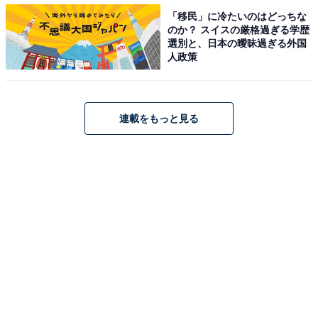
ーズで1番上手いと思う」（北海道／20代女性）、「皆
「移民」に冷たいのはどっちな
さんうまいですが、並んでいると一段上の技術な気がし
のか？ スイスの厳格過ぎる学歴
ます」（青森県／50代女性）など、大絶賛の声が多数寄
選別と、日本の曖昧過ぎる外国
人政策
せられています。他にも、「なんでもこなせる」や「癖
がない」「抜群の運動神経」といった評価もありまし
た。
連載をもっと見る
＞5位までの全ランキング結果を見る
※回答者のコメントは原文ママです
【おすすめ記事】
・