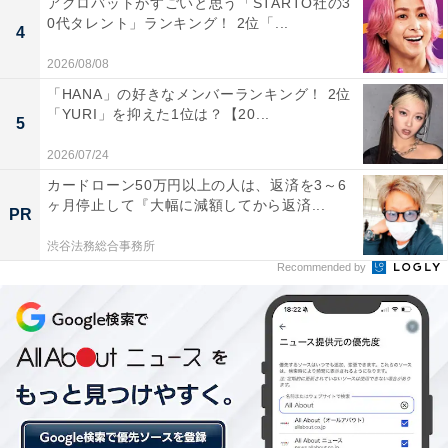
アクロバットがすごいと思う「STARTO社の3
テレビ映えするルックスで、さまざまなドラマの主演を
0代タレント」ランキング！ 2位「...
4
こなしてきた松本さん。小さいころは、スポーツに熱中
していた時期もあったそうです。
2026/08/08
「HANA」の好きなメンバーランキング！ 2位
「YURI」を抑えた1位は？【20...
5
コメントを見ると、「1番自分の魅せ方をわかっている
2026/07/24
と思うから」（神奈川県／20代女性）や、「運動神経も
カードローン50万円以上の人は、返済を3～6
良く、ダンスパフォーマンスもさまになっているから」
ヶ月停止して『大幅に減額してから返済...
PR
（兵庫県／50代女性）、「切れがいい感じ」（東京都／
渋谷法務総合事務所
40代女性）といった声が寄せられています。
Recommended by