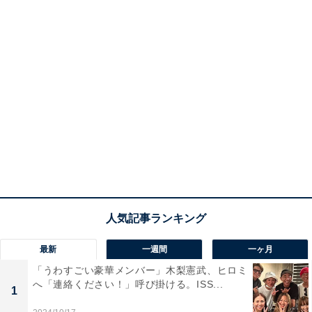
最新
一週間
一ヶ月
「うわすごい豪華メンバー」木梨憲武、ヒロミ
へ「連絡ください！」呼び掛ける。ISS...
1