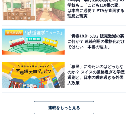
学校も…「こども110番の家」
は本当に必要？ PTAが直面する
理想と現実
「青春18きっぷ」販売激減の裏
に何が？ 連続利用の厳格化だけ
ではない「本当の理由」
「移民」に冷たいのはどっちな
のか？ スイスの厳格過ぎる学歴
選別と、日本の曖昧過ぎる外国
人政策
連載をもっと見る