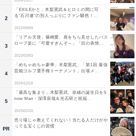
2024/10/17
「EXILEかと」木梨憲武＆ヒロミの間に写
る“石川遼”の別人っぷりにファン騒然！...
2
2022/09/09
「リアル天使」篠崎愛、肩をちら見せしたバス
ローブ姿に「可愛すぎんぞ～」「目の表情...
3
2023/03/03
「めちゃめちゃ豪華」木梨憲武、「第1回 最強
芸能ゴルフ選手権トーナメント」出場メ...
4
2024/12/18
「最高な集まり」木梨憲武、奈緒の誕生日をS
now Man・深澤辰哉＆光石研と祝福...
5
2025/02/20
売り場じゃ教えてくれない！当たる人だけがや
ってる宝くじの習慣
PR