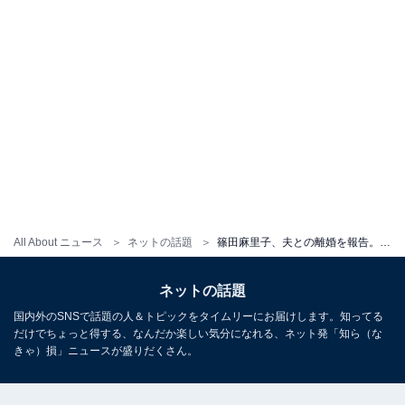
All About ニュース
ネットの話題
篠田麻里子、夫との離婚を報告。「麻里子の言葉を信じることにしました」「夫婦間の問題が無事に解決」
ネットの話題
国内外のSNSで話題の人＆トピックをタイムリーにお届けします。知ってる
だけでちょっと得する、なんだか楽しい気分になれる、ネット発「知ら（な
きゃ）損」ニュースが盛りだくさん。