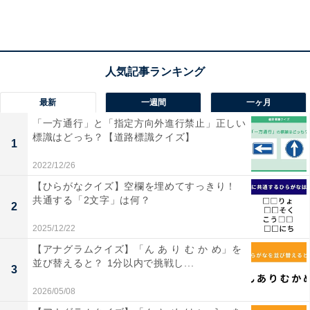
・
WBC活躍中の大勢選手、チョコプラ長田に似ているとネ
ットで話題！ 「似てますね」「ネタで使いそうw」
最新
一週間
一ヶ月
「一方通行」と「指定方向外進行禁止」正しい
標識はどっち？【道路標識クイズ】
1
2022/12/26
【ひらがなクイズ】空欄を埋めてすっきり！
共通する「2文字」は何？
2
2025/12/22
【アナグラムクイズ】「ん あ り む か め」を
並び替えると？ 1分以内で挑戦し...
3
2026/05/08