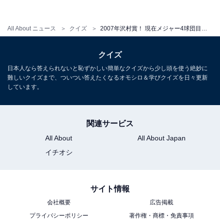
All About ニュース
クイズ
2007年沢村賞！ 現在メジャー4球団目の右腕は誰でしょう【野球選手クイズ】
クイズ
日本人なら答えられないと恥ずかしい簡単なクイズから少し頭を使う絶妙に
難しいクイズまで、ついつい答えたくなるオモシロ＆学びクイズを日々更新
しています。
関連サービス
All About
All About Japan
イチオシ
サイト情報
会社概要
広告掲載
プライバシーポリシー
著作権・商標・免責事項