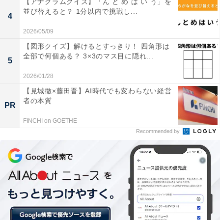
1
2
【アナグラムクイズ】「ん と め は い う」を
並び替えると？ 1分以内で挑戦し...
4
2026/05/09
【図形クイズ】解けるとすっきり！ 四角形は
全部で何個ある？ 3×3のマス目に隠れ...
5
2026/01/28
【見城徹×藤田晋】AI時代でも変わらない経営
者の本質
PR
FINCHI on GOETHE
Recommended by