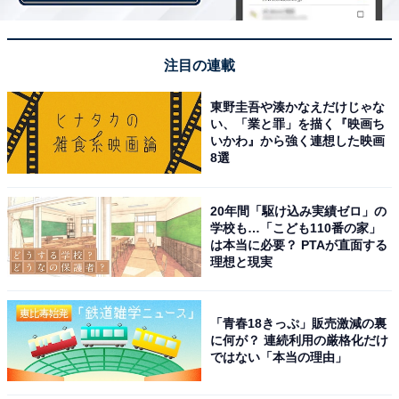
注目の連載
東野圭吾や湊かなえだけじゃな
い、「業と罪」を描く『映画ち
いかわ』から強く連想した映画
8選
20年間「駆け込み実績ゼロ」の
学校も…「こども110番の家」
は本当に必要？ PTAが直面する
理想と現実
「青春18きっぷ」販売激減の裏
に何が？ 連続利用の厳格化だけ
ではない「本当の理由」