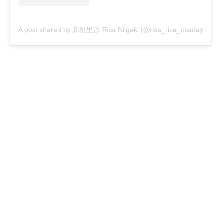
A post shared by 新垣里沙 Risa Niigaki (@risa_risa_risadayo)