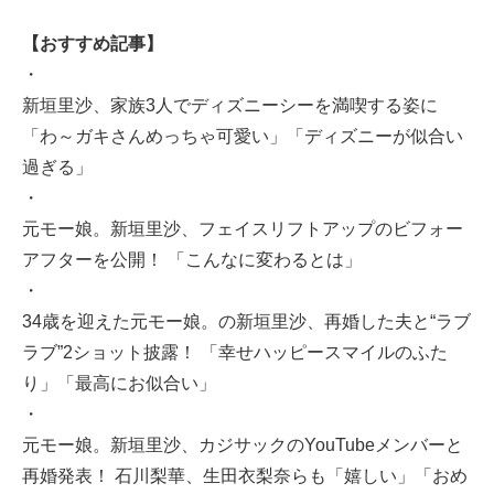
【おすすめ記事】
・
新垣里沙、家族3人でディズニーシーを満喫する姿に
「わ～ガキさんめっちゃ可愛い」「ディズニーが似合い
過ぎる」
・
元モー娘。新垣里沙、フェイスリフトアップのビフォー
アフターを公開！ 「こんなに変わるとは」
・
34歳を迎えた元モー娘。の新垣里沙、再婚した夫と“ラブ
ラブ”2ショット披露！ 「幸せハッピースマイルのふた
り」「最高にお似合い」
・
元モー娘。新垣里沙、カジサックのYouTubeメンバーと
再婚発表！ 石川梨華、生田衣梨奈らも「嬉しい」「おめ