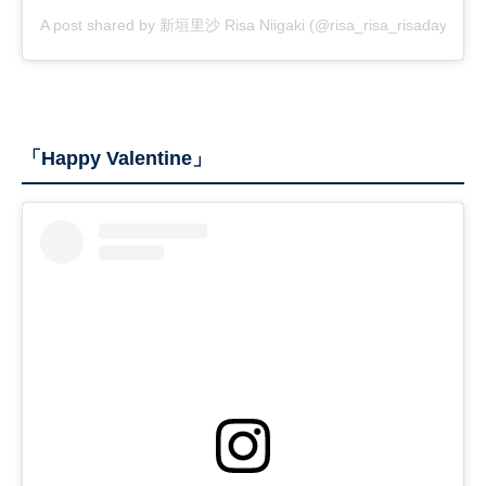
A post shared by 新垣里沙 Risa Niigaki (@risa_risa_risadayo)
「Happy Valentine」