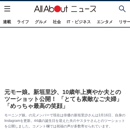
連載
ライフ
グルメ
社会
IT・ビジネス
エンタメ
リサ
元モー娘。新垣里沙、10歳年上爽やか夫との
ツーショット公開！ 「とても素敵なご夫婦」
「めっちゃ最高の笑顔」
モーニング娘。の元メンバーで現在は俳優の新垣里沙さんは3月16日、自身の
Instagramを更新。44歳の誕生日を迎えた夫のヤスタケさんとのツーショット
を公開しました。コメント欄では祝福の声が多数寄せられています。