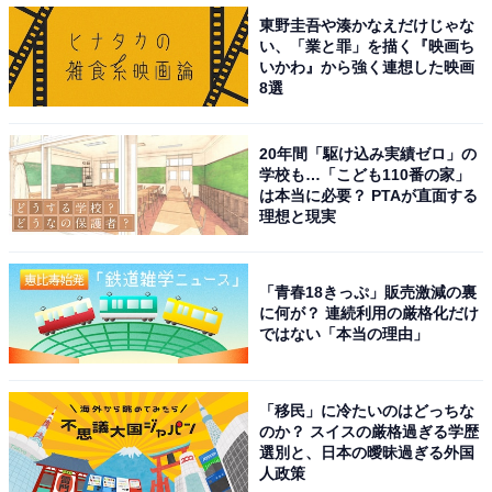
東野圭吾や湊かなえだけじゃな
い、「業と罪」を描く『映画ち
いかわ』から強く連想した映画
8選
20年間「駆け込み実績ゼロ」の
学校も…「こども110番の家」
は本当に必要？ PTAが直面する
理想と現実
「青春18きっぷ」販売激減の裏
に何が？ 連続利用の厳格化だけ
ではない「本当の理由」
「移民」に冷たいのはどっちな
のか？ スイスの厳格過ぎる学歴
選別と、日本の曖昧過ぎる外国
人政策