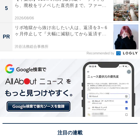
ら、廃校をリノベした直売所まで。ファー...
5
2026/08/06
リボ地獄から抜け出したい人は、返済を3～6
ヶ月停止して『大幅に減額してから返済す...
PR
渋谷法務総合事務所
Recommended by
注目の連載