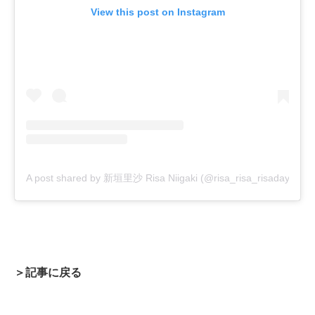
View this post on Instagram
A post shared by 新垣里沙 Risa Niigaki (@risa_risa_risadayo)
＞記事に戻る