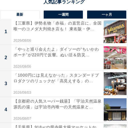
最新
一週間
一ヶ月
【三重県】伊勢名物「赤福」の直営店に、全国
唯一のコメダ大判焼き店も！ 東名阪・伊...
1
2026/08/06
「やっと巡り会えたよ」ダイソーの“ちいかわ
ポーチ”が220円で反響。ぬい活＆防災...
2
2026/08/06
「1000円には見えなかった」スタンダードプ
ロダクツのリュックが「高見えする」の...
3
2026/08/03
【京都府の人気スーパー銭湯】「宇治天然温泉
源氏の湯」は宇治市内唯一の天然温泉と...
4
2026/08/07
【千葉県】918㎡の県内最大級マーケットか