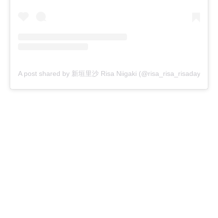
A post shared by 新垣里沙 Risa Niigaki (@risa_risa_risadayo)