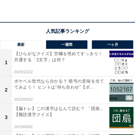
おすすめ記事
・
おめでた過ぎる!? 日本一の「しめ縄」「大太鼓」「大
鈴」を有する神社がある都道府県はどこ？ 【都道府県ク
最新
一週間
一ヶ月
イズ】
【ひらがなクイズ】空欄を埋めてすっきり！
共通する「2文字」は何？
1
2025/12/22
ポケベル世代なら分かる？ 暗号の意味を当て
てみよう！ ヒントは“待ち合わせ”【ポ...
2
2022/09/22
【脳トレ】この漢字はなんて読む？ 「団扇」
【難読漢字クイズ】
3
2023/05/02