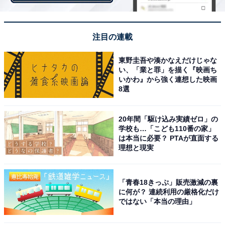
注目の連載
東野圭吾や湊かなえだけじゃな
い、「業と罪」を描く『映画ち
いかわ』から強く連想した映画
8選
20年間「駆け込み実績ゼロ」の
学校も…「こども110番の家」
は本当に必要？ PTAが直面する
理想と現実
・
推定樹齢3000年!? 豊かな自然が育てた「日本最大の杉の
「青春18きっぷ」販売激減の裏
に何が？ 連続利用の厳格化だけ
木」がある都道府県はどこ？ 【都道府県クイズ】
ではない「本当の理由」