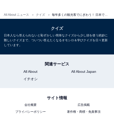
日本一どころか世界一の「トンネル」が2つもある都道
府県はどこ？ 【都道府県クイズ】
All About ニュース
クイズ
毎年多くの観光客でにぎわう！ 日本で最も「お隣さん」が多い都道府県はどこ？ 【都道府県クイズ】
クイズ
日本人なら答えられないと恥ずかしい簡単なクイズから少し頭を使う絶妙に
難しいクイズまで、ついつい答えたくなるオモシロ＆学びクイズを日々更新
しています。
関連サービス
All About
All About Japan
イチオシ
サイト情報
会社概要
広告掲載
プライバシーポリシー
著作権・商標・免責事項