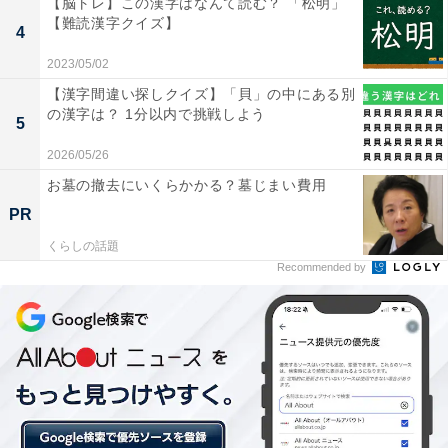
【脳トレ】この漢字はなんて読む？ 「松明」
【難読漢字クイズ】
4
2023/05/02
【漢字間違い探しクイズ】「貝」の中にある別
の漢字は？ 1分以内で挑戦しよう
5
2026/05/26
お墓の撤去にいくらかかる？墓じまい費用
PR
・
お酒好きなら即答!? ビールの原料「ホップ」の生産量が
くらしの話題
Recommended by
全国1位の都道府県はどこ？ 【都道府県クイズ】