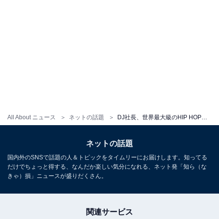
All About ニュース
ネットの話題
DJ社長、世界最大級のHIP HOPフェス出場に言及したラッパーへ「喧嘩を買う」「ブッキングしてくれた人をdisるのは許せない」
ネットの話題
国内外のSNSで話題の人＆トピックをタイムリーにお届けします。知ってる
だけでちょっと得する、なんだか楽しい気分になれる、ネット発「知ら（な
きゃ）損」ニュースが盛りだくさん。
関連サービス