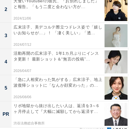
大食いYoutuberの彼氏、『お別れしました』
と報告。「もう二度と会わない方が...
2
2024/11/06
広末涼子、美デコルテ際立つドレス姿で「嬉し
いお知らせが…」！ 「凄く美しい」「透...
3
2024/07/12
活動再開の広末涼子、1年1カ月ぶりにインス
タ更新！ 最新ショット＆“無言の投稿”...
4
2026/04/07
「急に人相変わった気がする」広末涼子、地上
波復帰ショットに「なんか顔変わった」の...
5
2026/08/06
リボ地獄から抜け出したい人は、返済を3～6
ヶ月停止して『大幅に減額してから返済す...
PR
渋谷法務総合事務所