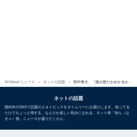
All About ニュース
ネットの話題
田中将大、「誰が誰だかわかるかな」豪華メンバーで食事会！ 「まーくんを囲む会？」「みんないい顔してます」
ネットの話題
国内外のSNSで話題の人＆トピックをタイムリーにお届けします。知ってる
だけでちょっと得する、なんだか楽しい気分になれる、ネット発「知ら（な
きゃ）損」ニュースが盛りだくさん。