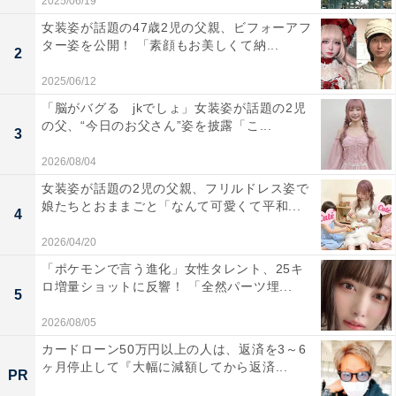
2025/06/19
女装姿が話題の47歳2児の父親、ビフォーアフ
ター姿を公開！ 「素顔もお美しくて納...
2
2025/06/12
「脳がバグる jkでしょ」女装姿が話題の2児
の父、“今日のお父さん”姿を披露「こ...
3
2026/08/04
女装姿が話題の2児の父親、フリルドレス姿で
娘たちとおままごと「なんて可愛くて平和...
4
2026/04/20
「ポケモンで言う進化」女性タレント、25キ
ロ増量ショットに反響！ 「全然パーツ埋...
5
2026/08/05
カードローン50万円以上の人は、返済を3～6
ヶ月停止して『大幅に減額してから返済...
PR