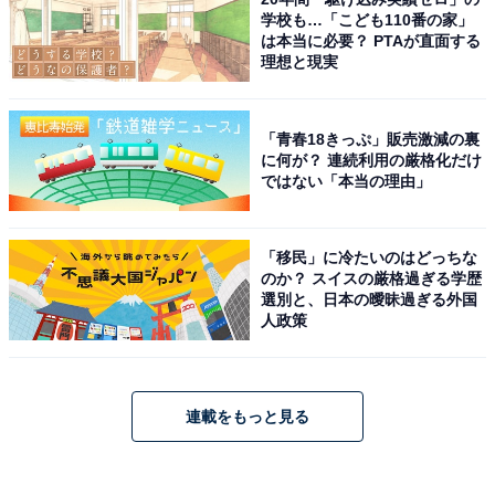
学校も…「こども110番の家」
は本当に必要？ PTAが直面する
理想と現実
「青春18きっぷ」販売激減の裏
に何が？ 連続利用の厳格化だけ
ではない「本当の理由」
「移民」に冷たいのはどっちな
のか？ スイスの厳格過ぎる学歴
選別と、日本の曖昧過ぎる外国
人政策
連載をもっと見る