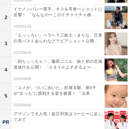
2026/03/08
イケメンバレー選手、キス＆耳食べショットに
反響！ 「なんなのーこのイチャイチャ感...
2
2026/01/29
「えっっろい」ヘラヘラ三銃士・まりな、圧巻
の美バストあらわなグラビアショット公開...
3
2023/09/29
「顔ちっっちゃ！」藤田ニコル、娘と初の北海
道旅行を公開！ 「スタイルよすぎるよ〜...
4
2026/08/08
「ユメが、ついに歩いた」杉浦太陽、第5子
が“立っち”に挑戦する姿を披露！ 「出来...
5
2026/08/04
アマゾンで大人気！血圧対策はコーヒーに足し
てみて
PR