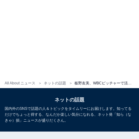
All About ニュース
ネットの話題
板野友美、WBCピッチャーで活躍の夫・高橋奎二を絵文字で応援！ 「ナイスピッチングでした！」の声も
ネットの話題
国内外のSNSで話題の人＆トピックをタイムリーにお届けします。知ってる
だけでちょっと得する、なんだか楽しい気分になれる、ネット発「知ら（な
きゃ）損」ニュースが盛りだくさん。