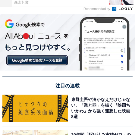
森永乳業
Recommended by
注目の連載
東野圭吾や湊かなえだけじゃな
い、「業と罪」を描く『映画ち
いかわ』から強く連想した映画
8選
20年間「駆け込み実績ゼロ」の