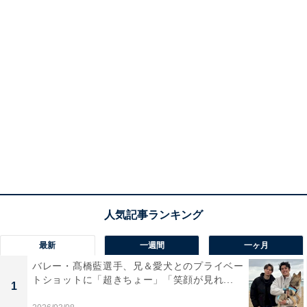
最新
一週間
一ヶ月
バレー・髙橋藍選手、兄＆愛犬とのプライベー
トショットに「超きちょー」「笑顔が見れ...
1