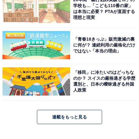
学校も…「こども110番の家」
は本当に必要？ PTAが直面する
理想と現実
「青春18きっぷ」販売激減の裏
に何が？ 連続利用の厳格化だけ
ではない「本当の理由」
「移民」に冷たいのはどっちな
のか？ スイスの厳格過ぎる学歴
選別と、日本の曖昧過ぎる外国
人政策
連載をもっと見る