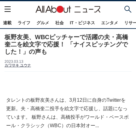
連載
ライフ
グルメ
社会
IT・ビジネス
エンタメ
リサ
板野友美、WBCピッチャーで活躍の夫・高橋
奎二を絵文字で応援！ 「ナイスピッチングで
した！」の声も
2023.03.13
カワサキ ユウナ
タレントの板野友美さんは、3月12日に自身のTwitterを
更新。夫・高橋奎二投手を絵文字で応援し、話題になっ
ています。 板野さんは、高橋投手がワールド・ベースボ
ール・クラシック（WBC）の日本対オー...