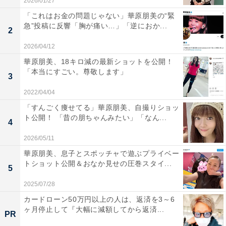
2026/01/27
「これはお金の問題じゃない」華原朋美の“緊
急”投稿に反響「胸が痛い…」「逆におか...
2
2026/04/12
華原朋美、18キロ減の最新ショットを公開！
「本当にすごい。尊敬します」
3
2022/04/04
「すんごく痩せてる」華原朋美、自撮りショッ
ト公開！ 「昔の朋ちゃんみたい」「なん...
4
2026/05/11
華原朋美、息子とスポッチャで遊ぶプライベー
トショット公開＆おなか見せの圧巻スタイ...
5
2025/07/28
カードローン50万円以上の人は、返済を3～6
ヶ月停止して『大幅に減額してから返済...
PR