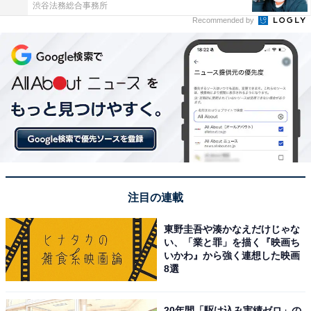
渋谷法務総合事務所
Recommended by
注目の連載
東野圭吾や湊かなえだけじゃな
い、「業と罪」を描く『映画ち
いかわ』から強く連想した映画
8選
20年間「駆け込み実績ゼロ」の