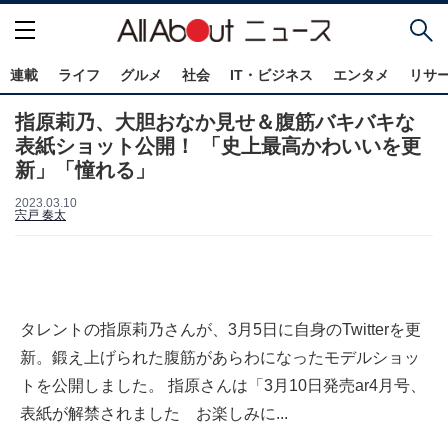
連載
ライフ
グルメ
社会
IT・ビジネス
エンタメ
リサ
指原莉乃、大胆おなか見せ＆腹筋バキバキな
表紙ショット公開！ 「史上最高かわいいを更
新」「憧れる」
2023.03.10
宍戸 奏太
タレントの指原莉乃さんが、3月5日に自身のTwitterを更
新。鍛え上げられた腹筋があらわになったモデルショッ
トを公開しました。 指原さんは「3月10日発売ar4月号、
表紙が解禁されました お楽しみに...