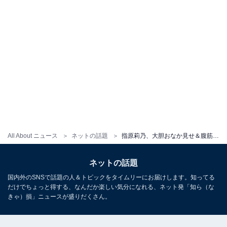
All About ニュース
ネットの話題
指原莉乃、大胆おなか見せ＆腹筋バキバキな表紙ショット公開！ 「史上最高かわいいを更新」「憧れる」
ネットの話題
国内外のSNSで話題の人＆トピックをタイムリーにお届けします。知ってる
だけでちょっと得する、なんだか楽しい気分になれる、ネット発「知ら（な
きゃ）損」ニュースが盛りだくさん。