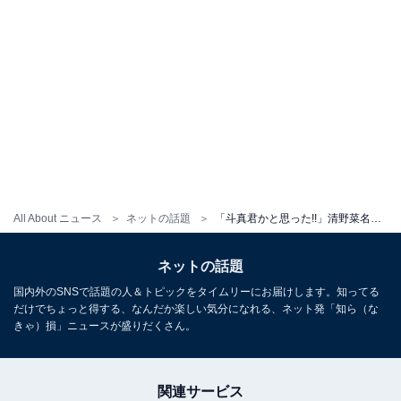
All About ニュース
ネットの話題
「斗真君かと思った!!」清野菜名、自身の写真公開で夫・生田斗真に見間違うファン続出！
ネットの話題
国内外のSNSで話題の人＆トピックをタイムリーにお届けします。知ってる
だけでちょっと得する、なんだか楽しい気分になれる、ネット発「知ら（な
きゃ）損」ニュースが盛りだくさん。
関連サービス