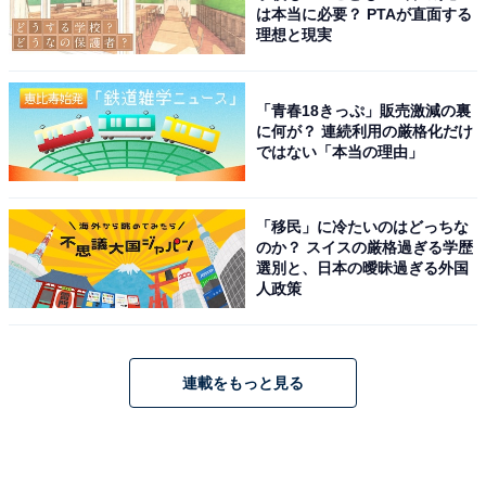
は本当に必要？ PTAが直面する
理想と現実
「青春18きっぷ」販売激減の裏
に何が？ 連続利用の厳格化だけ
ではない「本当の理由」
「移民」に冷たいのはどっちな
のか？ スイスの厳格過ぎる学歴
選別と、日本の曖昧過ぎる外国
人政策
連載をもっと見る