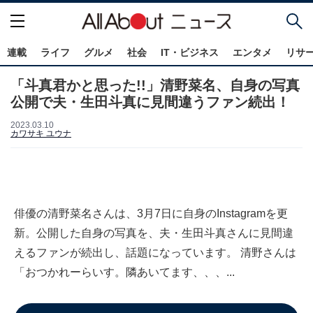
連載
ライフ
グルメ
社会
IT・ビジネス
エンタメ
リサ
「斗真君かと思った!!」清野菜名、自身の写真
公開で夫・生田斗真に見間違うファン続出！
2023.03.10
カワサキ ユウナ
俳優の清野菜名さんは、3月7日に自身のInstagramを更
新。公開した自身の写真を、夫・生田斗真さんに見間違
えるファンが続出し、話題になっています。 清野さんは
「おつかれーらいす。隣あいてます、、、...