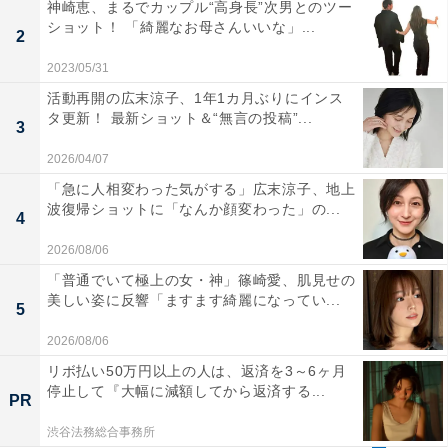
神崎恵、まるでカップル“高身長”次男とのツー
ショット！ 「綺麗なお母さんいいな」...
2
2023/05/31
活動再開の広末涼子、1年1カ月ぶりにインス
タ更新！ 最新ショット＆“無言の投稿”...
3
2026/04/07
「急に人相変わった気がする」広末涼子、地上
波復帰ショットに「なんか顔変わった」の...
4
2026/08/06
「普通でいて極上の女・神」篠崎愛、肌見せの
美しい姿に反響「ますます綺麗になってい...
5
2026/08/06
リボ払い50万円以上の人は、返済を3～6ヶ月
停止して『大幅に減額してから返済する...
PR
渋谷法務総合事務所