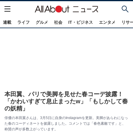
連載
ライフ
グルメ
社会
IT・ビジネス
エンタメ
リサ
本田翼、パリで美脚を見せた春コーデ披露！
「かわいすぎて息止まったw」「もしかして春
の妖精」
俳優の本田翼さんは、3月5日に自身のInstagramを更新。美脚があらわになっ
た春のコーディネートを披露しました。コメントでは「春色素敵です」と、
称賛の声が多数上がっています。