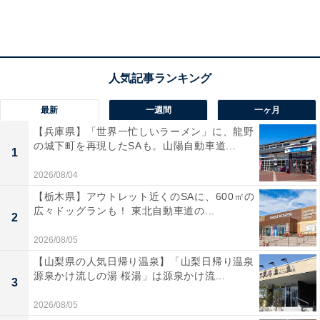
最新
一週間
一ヶ月
【兵庫県】「世界一忙しいラーメン」に、龍野
の城下町を再現したSAも。山陽自動車道...
1
2026/08/04
【栃木県】アウトレット近くのSAに、600㎡の
広々ドッグランも！ 東北自動車道の...
2
2026/08/05
【山梨県の人気日帰り温泉】「山梨日帰り温泉
源泉かけ流しの湯 桜湯」は源泉かけ流...
3
2026/08/05