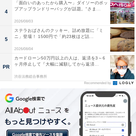
「面白いのあったから購入〜」ダイソーのポッ
プアップランドリーバッグが話題。“さま...
4
2026/08/03
ステラおばさんのクッキー、詰め放題に「ミ
ニ」登場！ 1500円で「約23枚ほど詰...
5
2026/08/04
カードローン50万円以上の人は、返済を3～6
ヶ月停止して『大幅に減額してから返済...
PR
渋谷法務総合事務所
Recommended by