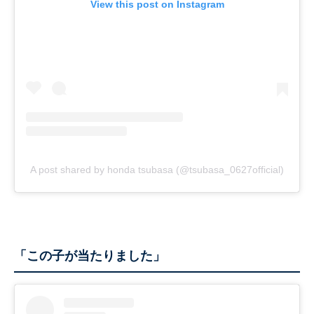
View this post on Instagram
A post shared by honda tsubasa (@tsubasa_0627official)
「この子が当たりました」