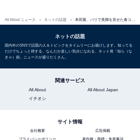
All About ニュース
ネットの話題
本田翼、パリで美脚を見せた春コーデ披露！ 「かわいすぎて息止まったw」「もしかして春の妖精」
ネットの話題
国内外のSNSで話題の人＆トピックをタイムリーにお届けします。知ってる
だけでちょっと得する、なんだか楽しい気分になれる、ネット発「知ら（な
きゃ）損」ニュースが盛りだくさん。
関連サービス
All About
All About Japan
イチオシ
サイト情報
会社概要
広告掲載
プライバシーポリシー
著作権・商標・免責事項