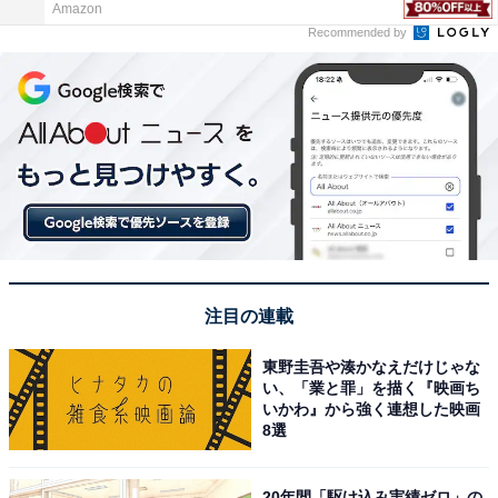
Amazon
Recommended by
注目の連載
東野圭吾や湊かなえだけじゃな
い、「業と罪」を描く『映画ち
いかわ』から強く連想した映画
8選
20年間「駆け込み実績ゼロ」の