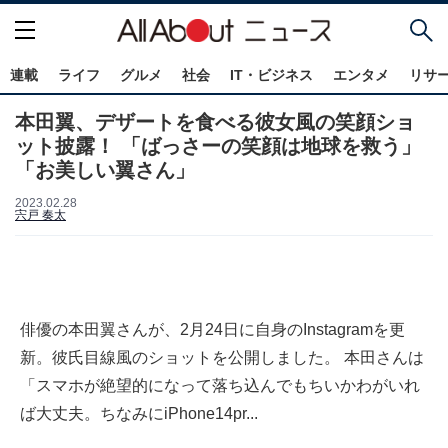
連載
ライフ
グルメ
社会
IT・ビジネス
エンタメ
リサ
本田翼、デザートを食べる彼女風の笑顔ショ
ット披露！ 「ばっさーの笑顔は地球を救う」
「お美しい翼さん」
2023.02.28
宍戸 奏太
俳優の本田翼さんが、2月24日に自身のInstagramを更
新。彼氏目線風のショットを公開しました。 本田さんは
「スマホが絶望的になって落ち込んでもちいかわがいれ
ば大丈夫。ちなみにiPhone14pr...