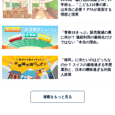
学校も…「こども110番の家」
は本当に必要？ PTAが直面する
理想と現実
「青春18きっぷ」販売激減の裏
に何が？ 連続利用の厳格化だけ
ではない「本当の理由」
「移民」に冷たいのはどっちな
のか？ スイスの厳格過ぎる学歴
選別と、日本の曖昧過ぎる外国
人政策
連載をもっと見る