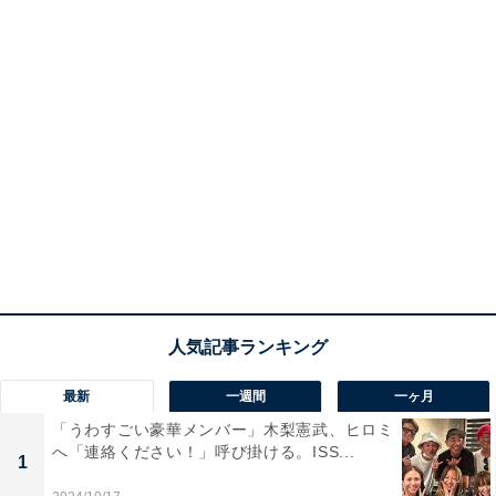
最新
一週間
一ヶ月
「うわすごい豪華メンバー」木梨憲武、ヒロミ
へ「連絡ください！」呼び掛ける。ISS...
1