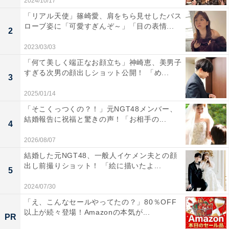
2024/10/17
「リアル天使」篠崎愛、肩をちら見せしたバス
ローブ姿に「可愛すぎんぞ～」「目の表情...
2
2023/03/03
「何て美しく端正なお顔立ち」神崎恵、美男子
すぎる次男の顔出しショット公開！ 「め...
3
2025/01/14
「そこくっつくの？！」元NGT48メンバー、
結婚報告に祝福と驚きの声！「お相手の...
4
2026/08/07
結婚した元NGT48、一般人イケメン夫との顔
出し前撮りショット！ 「絵に描いたよ...
5
2024/07/30
「え、こんなセールやってたの？」80％OFF
以上が続々登場！Amazonの本気が...
PR