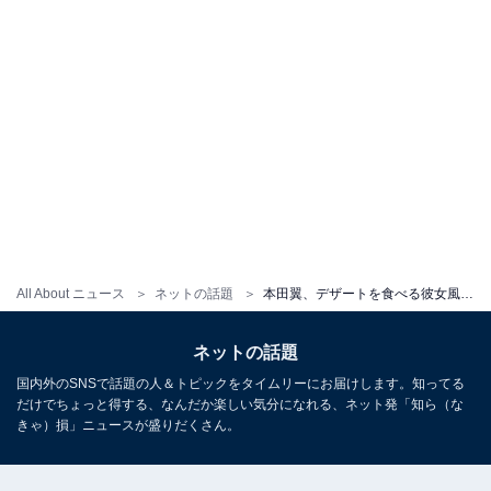
All About ニュース
ネットの話題
本田翼、デザートを食べる彼女風の笑顔ショット披露！ 「ばっさーの笑顔は地球を救う」「お美しい翼さん」
ネットの話題
国内外のSNSで話題の人＆トピックをタイムリーにお届けします。知ってる
だけでちょっと得する、なんだか楽しい気分になれる、ネット発「知ら（な
きゃ）損」ニュースが盛りだくさん。