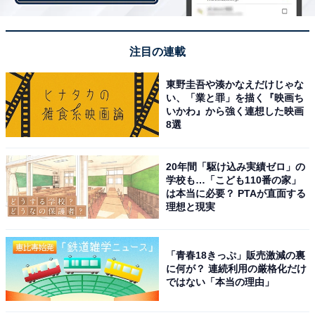
注目の連載
東野圭吾や湊かなえだけじゃな
い、「業と罪」を描く『映画ち
いかわ』から強く連想した映画
8選
20年間「駆け込み実績ゼロ」の
学校も…「こども110番の家」
は本当に必要？ PTAが直面する
理想と現実
画像出典：テレビ朝日『星降る夜に』
公式サイト
「青春18きっぷ」販売激減の裏
に何が？ 連続利用の厳格化だけ
ではない「本当の理由」