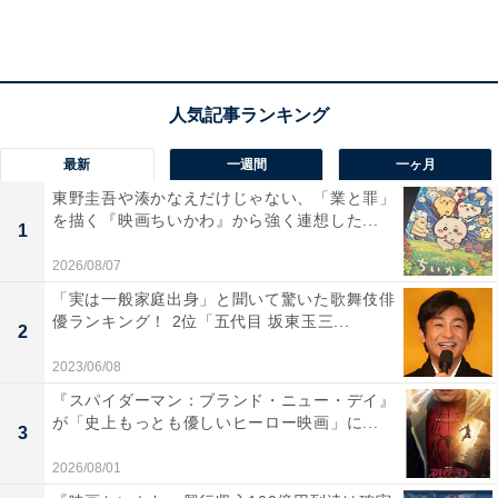
いた東京の家をまだ残している深夜の元気がないことも
心配している鈴は、「2人とも心の遺品整理が必要なの
かな」とこぼします。伴が来たら抱きしめてやるとうそ
ぶく一星。
最新
一週間
一ヶ月
そんなある日、一星と同僚の佐藤春（千葉雄大）は、海
東野圭吾や湊かなえだけじゃない、「業と罪」
を描く『映画ちいかわ』から強く連想した...
岸に1人でいる迷子の女の子を発見。それは伴の娘・静
1
空（戸簾愛）で、「お父さんはいつも私を捨てて迎えに
2026/08/07
来る」と発言。そこへ、一星の祖母・カネ（五十嵐由美
「実は一般家庭出身」と聞いて驚いた歌舞伎俳
子）が倒れて病院に搬送されたと、たまたま現場に居合
優ランキング！ 2位「五代目 坂東玉三...
2
わせた深夜から連絡が。一星と鈴が駆けつけ、カネは無
2023/06/08
事に目を覚まします。
『スパイダーマン：ブランド・ニュー・デイ』
が「史上もっとも優しいヒーロー映画」に...
3
一方、鈴と深夜は春と静空の元へ向かう途中で伴と遭
2026/08/01
遇。伴はしおらしく「申し訳ありませんでした」と頭を