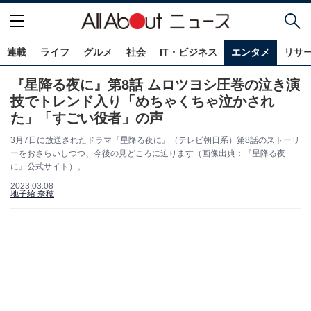
連載
ライフ
グルメ
社会
IT・ビジネス
エンタメ
リサ
『星降る夜に』第8話 ムロツヨシ圧巻の泣き演
技でトレンド入り「めちゃくちゃ泣かされ
た」「すごい役者」の声
3月7日に放送されたドラマ『星降る夜に』（テレビ朝日系）第8話のストーリ
ーをおさらいしつつ、今後の見どころに迫ります（画像出典：『星降る夜
に』公式サイト）。
2023.03.08
地子給 奈穂