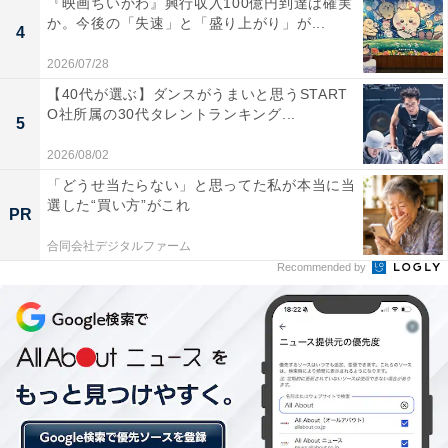
『映画ちいかわ』興行収入100億円到達は確実
下げ、そのままどこかへ歩き去っていきます。様子がお
か。今後の「失速」と「盛り上がり」が...
4
かしいと案じた鈴が追いかけると、伴は海へ身を投げよ
2026/07/28
うとしていました。
【40代が選ぶ】ダンスがうまいと思うSTART
O社所属の30代タレントランキング...
5
「優しくするな。歩み寄られたら耐えきれない。嫌な人
2026/08/02
でいてください。悪い人でいてください。じゃないとゴ
「どうせ当たらない」と思ってた私が本当に当
選した“買い方”がこれ
ールがもうない」――伴の絞り出すような心の澱をなす
PR
すべもなく聞く鈴と深夜。しかし、春と一星が連れてき
合同会社デジタルファーム
た静空の「お父さん」という泣き声が伴を思いとどまら
Recommended by
せます。
声をあげて号泣し膝から崩れ落ちる伴を抱きしめる一
星。伴は一星の腕の中で、咆哮するように、ただひたす
らに泣き続けるのでした。