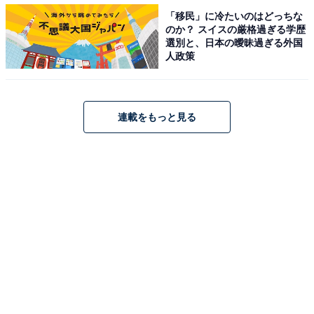
「移民」に冷たいのはどっちな
のか？ スイスの厳格過ぎる学歴
選別と、日本の曖昧過ぎる外国
人政策
連載をもっと見る
ムロツヨシ圧巻の演技でTwitterトレンド入り
Twitterではタイトルとともに「ムロツヨシ」がトレンド
入り。伴が海へ向かうシーンでは「急にどうした…伴…
まさか…」「ムロ死ぬなよ、娘迎えに行くんだろ」「ム