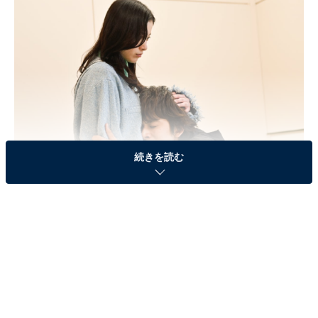
続きを読む
画像出典：テレビ朝日『星降る夜に』
公式サイト
第8話のあらすじ
5年前、妻の命を救えなかった雪宮鈴（吉高由里子）を