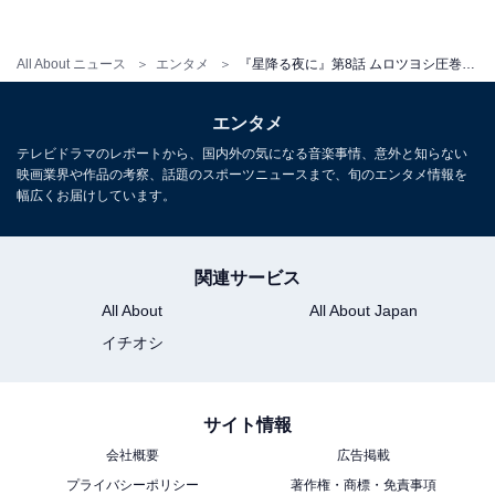
ロ！こらムロ！！」「死んじゃダメ！」などのコメント
が続出。
All About ニュース
エンタメ
『星降る夜に』第8話 ムロツヨシ圧巻の泣き演技でトレンド入り「めちゃくちゃ泣かされた」「すごい役者」の声
ラストシーンの慟哭を迎えると、「いろんな感情が溢れ
エンタメ
ていてめちゃくちゃ泣かされた」「ムロさんのシーン重
テレビドラマのレポートから、国内外の気になる音楽事情、意外と知らない
かったなぁ」「子どものように泣く伴さんから今までの
映画業界や作品の考察、話題のスポーツニュースまで、旬のエンタメ情報を
幅広くお届けしています。
苦しみを感じて胸が苦しくなった」「サイコパスな表情
もやり場のない感じとか、最後は心から泣けたのかなと
か。凄い演技を見せられた」「こんなムロツヨシ初めて
関連サービス
見た」「すごい役者さんだなぁ」「一星が宣言どおり抱
All About
All About Japan
きしめてくれたシーンは、もう涙せずにはいられなかっ
イチオシ
た」などの声が殺到しています。
サイト情報
次週はいよいよ最終回。すべての思いを吐き出すかのよ
会社概要
広告掲載
うに涙を流す伴の姿は、深夜の心にも影響をおよぼし、
プライバシーポリシー
著作権・商標・免責事項