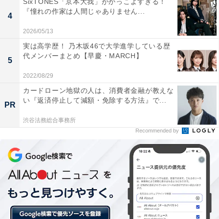
SixTONES「京本大我」がかっこよすぎる！
『憧れの作家は人間じゃありません...
4
2026/05/13
実は高学歴！ 乃木坂46で大学進学している歴
代メンバーまとめ【早慶・MARCH】
5
2022/08/29
カードローン地獄の人は、消費者金融が教えな
い『返済停止して減額・免除する方法』で...
PR
渋谷法務総合事務所
Recommended by
画像出典：テレビ朝日『星降る夜に』
公式サイト