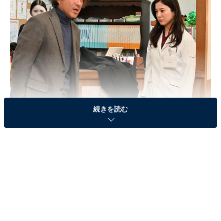
続きを読む
画像出典：テレビ朝日『星降る夜に』
公式サイト
第7話のあらすじ
妊娠中の妻が亡くなった件で雪宮鈴（吉高由里子）を医
療裁判で訴えるも敗訴し、鈴に恨みを持つ男・伴（ムロ
ツヨシ）。SNSで執拗に鈴を「人殺し」と中傷し、自宅