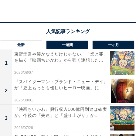
美紀）は、深夜の本心を確かめようとします。しかし、
鈴のことは好きだがそういうのではないと深夜。
そんな中、伴が再びマロニエに乱入。鈴のことを人殺し
だと喚き散らし、自分は被害者なんだと絶叫。止めよう
最新
一週間
一ヶ月
とした深夜や看護師たちを突き飛ばし、院内で大暴れし
東野圭吾や湊かなえだけじゃない、「業と罪」
を描く『映画ちいかわ』から強く連想した...
始めます。自分と彼の問題だからと警察への通報を止め
1
る鈴。すると、伴の娘が「お父さん、帰ろう」と声をか
2026/08/07
け、大人しくなった伴は娘とともに院から出て行きまし
『スパイダーマン：ブランド・ニュー・デイ』
た。
が「史上もっとも優しいヒーロー映画」に...
2
2026/08/01
不穏な出来事が続く中、一星は深夜と鈴を誘って3人で
『映画ちいかわ』興行収入100億円到達は確実
か。今後の「失速」と「盛り上がり」が...
キャンプへ。花火をしながらその光を眺めていると、言
3
葉にならない感情を溢れさせた鈴は号泣。そんな鈴を深
2026/07/28
夜と一星は優しく見守って――。