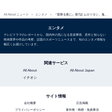
鈴と伴をとりまく問題がほどけ、心の安寧がもたらされ
るのでしょうか。今後の展開から目が離せません。
All About ニュース
エンタメ
『星降る夜に』第7話 ムロツヨシ、鬼気迫る怪演に話題殺到「怖さからの切なさ」「辛さが伝わってきて泣ける」
エンタメ
テレビドラマのレポートから、国内外の気になる音楽事情、意外と知らない
映画業界や作品の考察、話題のスポーツニュースまで、旬のエンタメ情報を
幅広くお届けしています。
関連サービス
All About
All About Japan
イチオシ
サイト情報
会社概要
広告掲載
プライバシーポリシー
著作権・商標・免責事項