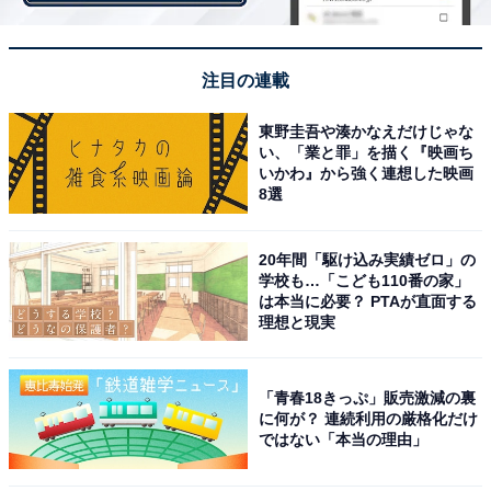
注目の連載
東野圭吾や湊かなえだけじゃな
い、「業と罪」を描く『映画ち
いかわ』から強く連想した映画
8選
20年間「駆け込み実績ゼロ」の
学校も…「こども110番の家」
は本当に必要？ PTAが直面する
理想と現実
ムロツヨシの鬼気迫る演技に反響
「青春18きっぷ」販売激減の裏
に何が？ 連続利用の厳格化だけ
Twitterでは鈴を追い詰める伴を演じるムロツヨシさんに
ではない「本当の理由」
話題が殺到。「鈴さんは悪くないけれど、妻を亡くし子
どもを育て、仕事を失くし、貯金も尽き…伴さんの辛い