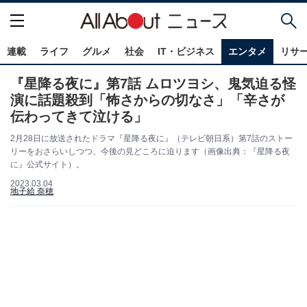
連載
ライフ
グルメ
社会
IT・ビジネス
エンタメ
リサ
『星降る夜に』第7話 ムロツヨシ、鬼気迫る怪
演に話題殺到「怖さからの切なさ」「辛さが
伝わってきて泣ける」
2月28日に放送されたドラマ『星降る夜に』（テレビ朝日系）第7話のストー
リーをおさらいしつつ、今後の見どころに迫ります（画像出典：『星降る夜
に』公式サイト）。
2023.03.04
地子給 奈穂