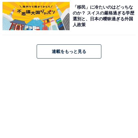
「移民」に冷たいのはどっちな
気持ちがムロさんの演技から伝わって来て泣ける」「本
のか？ スイスの厳格過ぎる学歴
当にすごい役者さん。怖さからの切なさ。感動した」
選別と、日本の曖昧過ぎる外国
人政策
「深夜先生にもムロ伴にもどうか安心して泣ける場所
を…」など、怒りの矛先を鈴にしか向けられないであろ
う伴の気持ちを慮ったコメントが多く寄せられていま
す。
連載をもっと見る
一星や深夜の優しさに救われながら、「あの人もここに
いたらよかったのかな」とふと思った鈴。一方、周囲に
守られ健やかに暮らす鈴の姿を目の当たりにし、「なん
でお前が幸せなんだ」と鈴に対する怒りを増大させてい
く伴。そんな伴に、同じく妻を妊娠中に亡くした深夜は
「少しだけ気持ちがわかる」と言い、医師を目指した本
当の理由を告白して――。