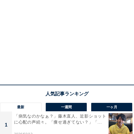
最新
一週間
一ヶ月
「病気なのかなぁ？」藤木直人、近影ショット
に心配の声続々。「痩せ過ぎてない？」「...
1