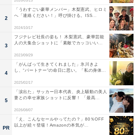
2026/03/13
「うわすごい豪華メンバー」木梨憲武、ヒロミ
へ「連絡ください！」呼び掛ける。ISS...
2
2024/10/17
フジテレビ社長の姿も！ 木梨憲武、豪華芸能
人の大集合ショットに「素敵でカッコいい...
3
2023/09/29
「がんばって生きてくれました」氷川きよ
し、“パートナー”の命日に思い。「私の身体...
4
2025/02/17
「涙出た」サッカー日本代表、炎上騒動の美人
妻との幸せ家族ショットに反響！ 「最高...
5
2026/08/07
「え、こんなセールやってたの？」80％OFF
以上が続々登場！Amazonの本気が...
PR