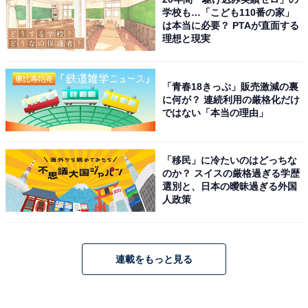
学校も…「こども110番の家」
は本当に必要？ PTAが直面する
理想と現実
「青春18きっぷ」販売激減の裏
に何が？ 連続利用の厳格化だけ
ではない「本当の理由」
「移民」に冷たいのはどっちな
のか？ スイスの厳格過ぎる学歴
選別と、日本の曖昧過ぎる外国
人政策
連載をもっと見る