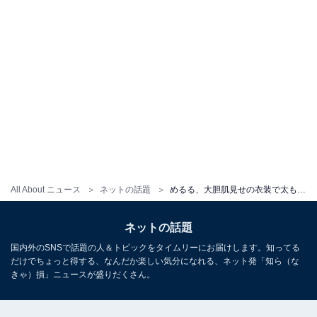
All About ニュース
ネットの話題
めるる、大胆肌見せの衣装で太ももあらわに！ 「スタイル良すぎるんよ」「綺麗でカッコイイ！」
ネットの話題
国内外のSNSで話題の人＆トピックをタイムリーにお届けします。知ってる
だけでちょっと得する、なんだか楽しい気分になれる、ネット発「知ら（な
きゃ）損」ニュースが盛りだくさん。