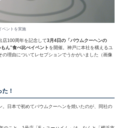
イベントを実施
出店100周年を記念して
3月4日の「バウムクーヘンの
いもん”食べ比べイベント
を開催。神戸に本社を構えるユ
その理由についてレセプションでうかがいました（画像
った！
ン。日本で初めてバウムクーヘンを焼いたのが、同社の
2年のこと。1号店「E・ユーハイム」は、なんと「横浜市