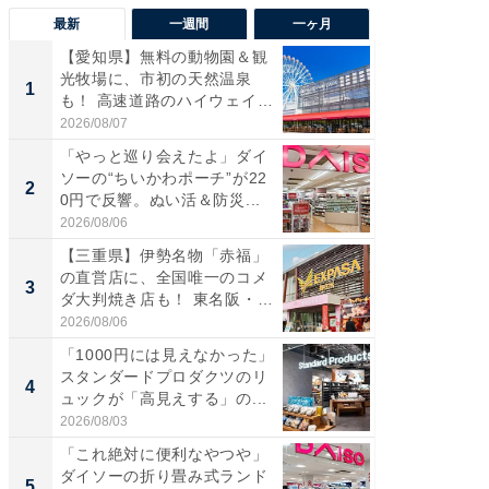
最新
一週間
一ヶ月
【愛知県】無料の動物園＆観
【兵庫
光牧場に、市初の天然温泉
ーメン
1
1
も！ 高速道路のハイウェイオ
再現した
ア...
道...
2026/08/07
2026/08/0
「やっと巡り会えたよ」ダイ
【三重
ソーの“ちいかわポーチ”が22
の直営
2
2
0円で反響。ぬい活＆防災...
ダ大判焼
伊...
2026/08/06
2026/08/0
【三重県】伊勢名物「赤福」
【千葉県
の直営店に、全国唯一のコメ
級マー
3
3
ダ大判焼き店も！ 東名阪・
ノベし
伊...
ー...
2026/08/06
2026/08/0
「1000円には見えなかった」
立山連
スタンダードプロダクツのリ
風呂に、
4
4
ュックが「高見えする」の...
層水風
帰...
2026/08/03
2026/08/0
「これ絶対に便利なやつや」
「これ
ダイソーの折り畳み式ランド
ダイソ
5
5