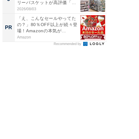
リーバスケットが高評価「使
リーバ
わ...
わ...
2026/08/03
2026/08/0
「え、こんなセールやってた
「え、
の？」80％OFF以上が続々登
の？」8
PR
PR
場！Amazonの本気が...
場！Ama
Amazon
Amazon
Recommended by