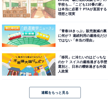
学校も…「こども110番の家」
は本当に必要？ PTAが直面する
理想と現実
「青春18きっぷ」販売激減の裏
に何が？ 連続利用の厳格化だけ
ではない「本当の理由」
「移民」に冷たいのはどっちな
のか？ スイスの厳格過ぎる学歴
選別と、日本の曖昧過ぎる外国
人政策
連載をもっと見る