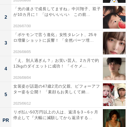
2026/08/06
「光の速さで成長してますね」中川翔子、双子
が10カ月に！ 「はやいいいい この前...
2
2026/07/30
「ポケモンで言う進化」女性タレント、25キ
ロ増量ショットに反響！ 「全然パーツ埋...
3
2026/08/05
「え、別人過ぎん？」お笑い芸人、2カ月で約
12kgのダイエットに成功！ 「イケメ...
4
2026/08/04
女装姿が話題の47歳2児の父親、ビフォーアフ
ター姿を公開！ 「素顔もお美しくて納...
5
2025/06/12
リボ払い50万円以上の人は、返済を3～6ヶ月
停止して『大幅に減額してから返済する...
PR