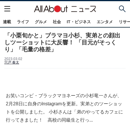
連載
ライフ
グルメ
社会
IT・ビジネス
エンタメ
リサ
「小栗旬かと」ブラマヨ小杉、実弟との顔出
しツーショットに大反響！ 「目元がそっく
り」「毛量の格差」
2023.03.02
宍戸 奏太
お笑いコンビ・ブラックマヨネーズの小杉竜一さんが、
2月28日に自身のInstagramを更新。実弟とのツーショッ
トを公開しました。 小杉さんは「弟のやってるカフェに
行ってきました！ 高校の同級生と行っ...