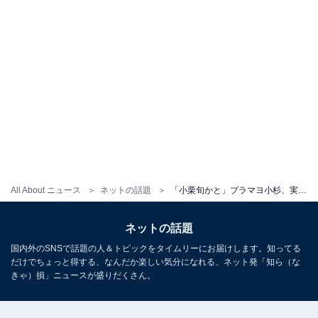
All About ニュース
ネットの話題
「小栗旬かと」ブラマヨ小杉、実弟との顔出しツーショットに大反響！ 「目元がそっくり」「毛量の格差」
ネットの話題
国内外のSNSで話題の人＆トピックをタイムリーにお届けします。知ってる
だけでちょっと得する、なんだか楽しい気分になれる、ネット発「知ら（な
きゃ）損」ニュースが盛りだくさん。