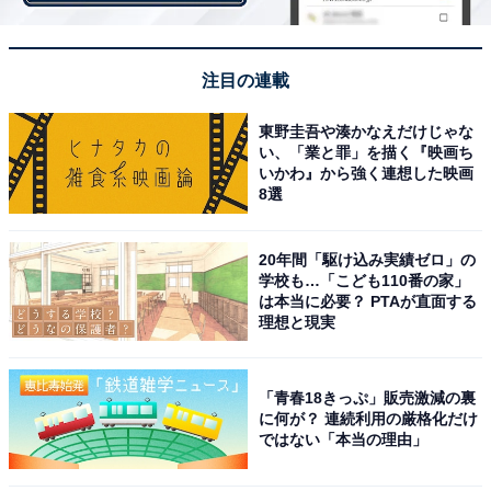
2位：大野智（嵐）
注目の連載
東野圭吾や湊かなえだけじゃな
い、「業と罪」を描く『映画ち
いかわ』から強く連想した映画
8選
20年間「駆け込み実績ゼロ」の
学校も…「こども110番の家」
は本当に必要？ PTAが直面する
理想と現実
「青春18きっぷ」販売激減の裏
View this post on Instagram
に何が？ 連続利用の厳格化だけ
ではない「本当の理由」