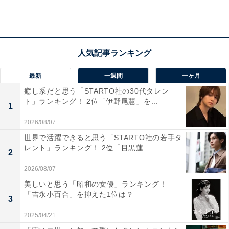
最新
一週間
一ヶ月
癒し系だと思う「STARTO社の30代タレン
A post shared by ボイスⅡ 110緊急指令室【公式】 (@voice.ntv)
ト」ランキング！ 2位「伊野尾慧」を...
1
2026/08/07
3位は、55票を集めた「増田貴久」さんです。NEWSの
世界で活躍できると思う「STARTO社の若手タ
レント」ランキング！ 2位「目黒蓮...
メンバーとして活躍する増田さんは、グループでの活動
2
以外にも手越祐也さんとのユニット・テゴマスとして美
2026/08/07
声を聞かせていました。近年では俳優業やバラエティ番
美しいと思う「昭和の女優」ランキング！
「吉永小百合」を抑えた1位は？
組での活躍が目立ちますが、グループでは変わらぬ歌声
3
を聞かせています。
2025/04/21