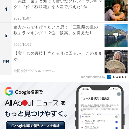
「実は二世」と知って驚いたタレントランキン
「高音も綺麗だから」（千葉県、20代女性）、「まっす
グ！ 2位「杉咲花」を大差で抑えた1位...
4
ーの歌声は世界を救う」（宮城県、20代女性）、「声が
優しくてとても素敵だと思う」（東京都、40代女性）な
2025/11/07
どの回答が寄せられました。
遠方からでも行きたいと思う「三重県の道の
駅」ランキング！ 2位「飯高」を抑えた1...
5
2025/10/09
【宝くじの裏技】当たる側に回るか、このまま
か
PR
合同会社デジタルファーム
Recommended by