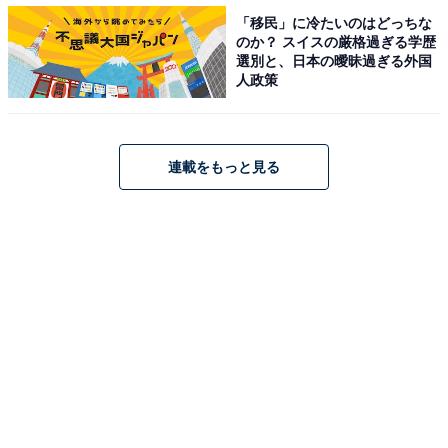
「移民」に冷たいのはどっちな
のか？ スイスの厳格過ぎる学歴
選別と、日本の曖昧過ぎる外国
人政策
A post shared by ARASHI (@arashi_5_official)
連載をもっと見る
2位は、139票を集めた「大野智」さんです。嵐のメンバ
ーとして活躍する大野さんは、アートの分野でも才能を
発揮しマルチに活躍を続けました。グループではリード
ボーカルをとることも多く、伸びのあるきれいな歌声で
人気を集めています。2021年からは芸能活動を休止して
います。