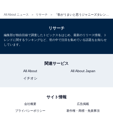
「心地よい、安定感がある」（埼玉県、40代女性）、
「歌声がいい。声に伸びがあると思う」（長野県、40代
All About ニュース
リサーチ
「歌がうまいと思うジャニーズタレント」ランキング！ 3位「増田貴久」、2位「大野智」、1位は？
女性）、「ソロパートの声の美しさが最高。またステー
ジで聞きたい」（東京都、20代女性）などの回答が寄せ
リサーチ
られました。
編集部が独自目線で調査したトピックスをはじめ、最新のリリース情報、ト
レンドに関するランキングなど、世の中で注目を集めている話題をお知らせ
しています。
関連サービス
All About
All About Japan
イチオシ
サイト情報
会社概要
広告掲載
プライバシーポリシー
著作権・商標・免責事項