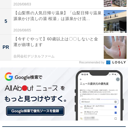
2026/08/03
【山梨県の人気日帰り温泉】「山梨日帰り温泉
源泉かけ流しの湯 桜湯」は源泉かけ流...
5
2026/08/05
【今すぐやって】60歳以上は〇〇しないと金
運が崩壊します
PR
合同会社デジタルファーム
Recommended by