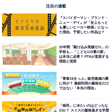
注目の連載
『スパイダーマン：ブランド・
ニュー・デイ』が「史上もっと
も優しいヒーロー映画」になっ
た理由。予習したい作品は？
20年間「駆け込み実績ゼロ」の
学校も…「こども110番の家」
は本当に必要？ PTAが直面する
理想と現実
「青春18きっぷ」販売激減の裏
に何が？ 連続利用の厳格化だけ
ではない「本当の理由」
「移民」に冷たいのはどっちな
のか？ スイスの厳格過ぎる学歴