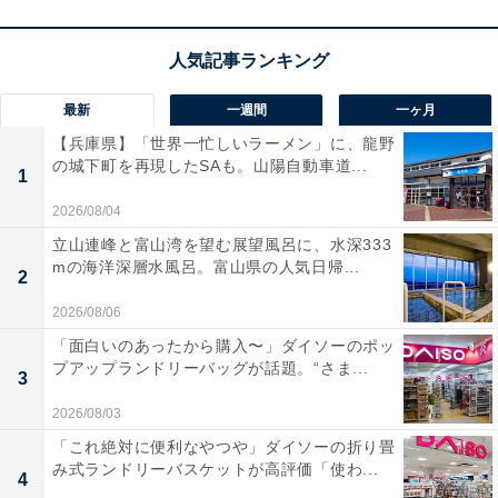
最新
一週間
一ヶ月
【兵庫県】「世界一忙しいラーメン」に、龍野
の城下町を再現したSAも。山陽自動車道...
1
2026/08/04
立山連峰と富山湾を望む展望風呂に、水深333
mの海洋深層水風呂。富山県の人気日帰...
2
2026/08/06
「面白いのあったから購入〜」ダイソーのポッ
プアップランドリーバッグが話題。“さま...
3
2026/08/03
「これ絶対に便利なやつや」ダイソーの折り畳
み式ランドリーバスケットが高評価「使わ...
4