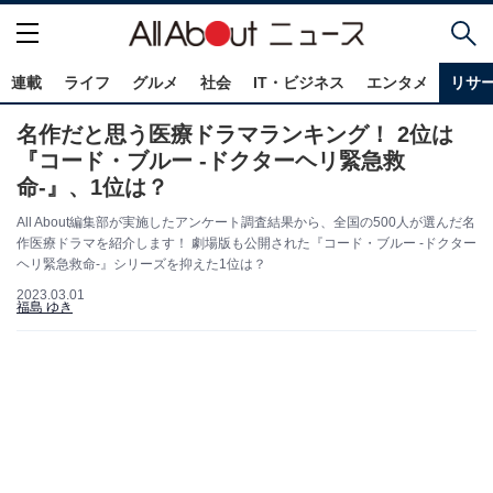
連載
ライフ
グルメ
社会
IT・ビジネス
エンタメ
リサ
名作だと思う医療ドラマランキング！ 2位は
『コード・ブルー -ドクターヘリ緊急救
命-』、1位は？
All About編集部が実施したアンケート調査結果から、全国の500人が選んだ名
作医療ドラマを紹介します！ 劇場版も公開された『コード・ブルー -ドクター
ヘリ緊急救命-』シリーズを抑えた1位は？
2023.03.01
福島 ゆき