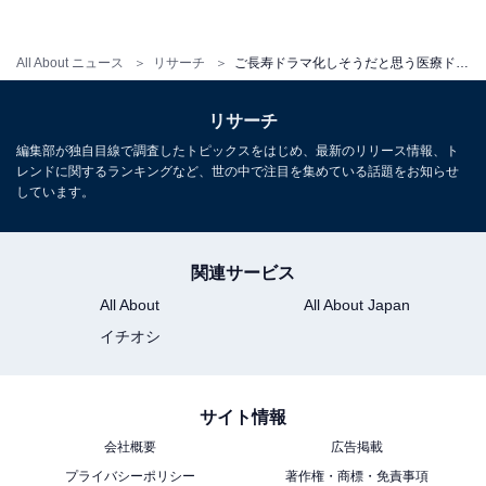
第1位は、「ドクターX〜外科医・大門未知子〜」 シリー
All About ニュース
リサーチ
ご長寿ドラマ化しそうだと思う医療ドラマランキング！ 2位『Dr.コトー診療所』を抑えた1位は？
ズでした。テレビ朝日系で放送され、すでにシーズン7
まで放送されている大人気シリーズ。コロナ禍の2021年
リサーチ
に放送されたシーズン7では、パンデミックに揺れる医
編集部が独自目線で調査したトピックスをはじめ、最新のリリース情報、ト
療現場が描かれました。
レンドに関するランキングなど、世の中で注目を集めている話題をお知らせ
しています。
回答者からは、「大門未知子がいれば、どんな病気でも
怖くなくなるし、スカッとする（70歳女性）」「色々な
関連サービス
病気が実際にある中で、どんな手術でも『私、失敗しな
All About
All About Japan
いので。』の一言で成功へと導いてしまう大門未知子先
イチオシ
生がいる限りは終わりはないと思えたので（52歳女
性）」「何回シリーズ化されても見てしまいます。失敗
しないスカッとした内容がたまらなく好きです（39歳女
サイト情報
性）」など、“絶対に失敗しない”結末が爽快という声が
会社概要
広告掲載
多数寄せられました。
プライバシーポリシー
著作権・商標・免責事項