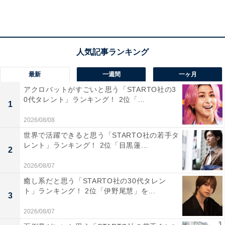
っと見ていたいとの声がありました。
また、「技術が進むにつれて、ドクターヘリでできる医
療行為も増えるのではないかと思うから。続編が出たら
盛り上がると思うため（28歳女性）」「災害医療は身近
最新
一週間
一ヶ月
に感じられるから（27歳女性）」「ドクターヘリが出て
アクロバットがすごいと思う「STARTO社の3
きて、子供にも人気があるから（37歳女性）」など、“ド
0代タレント」ランキング！ 2位「...
クターヘリ”や災害医療を題材にしたドラマは珍しく、続
1
けてほしいとの声も寄せられました。
2026/08/08
世界で活躍できると思う「STARTO社の若手タ
レント」ランキング！ 2位「目黒蓮...
2
2026/08/07
癒し系だと思う「STARTO社の30代タレン
ト」ランキング！ 2位「伊野尾慧」を...
3
2026/08/07