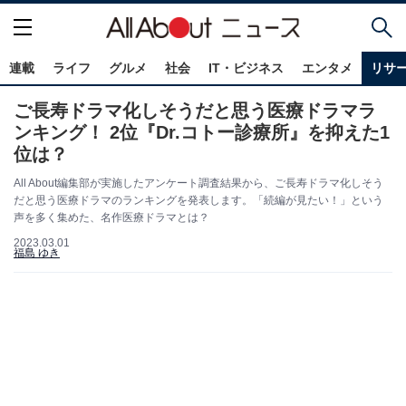
連載
ライフ
グルメ
社会
IT・ビジネス
エンタメ
リサ
ご長寿ドラマ化しそうだと思う医療ドラマラ
ンキング！ 2位『Dr.コトー診療所』を抑えた1
位は？
All About編集部が実施したアンケート調査結果から、ご長寿ドラマ化しそう
だと思う医療ドラマのランキングを発表します。「続編が見たい！」という
声を多く集めた、名作医療ドラマとは？
2023.03.01
福島 ゆき