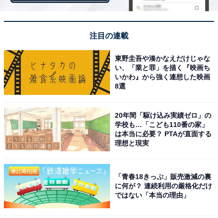
回答者からは、「ドラマから映画へ時を経たからこその
深みを感じた。まだ続いて欲しい（58歳女性）」「ドラ
マ放送から20年近く経って再び新作が作られましたが、
注目の連載
当時と変わらないキャストと役柄に続けてほしいと思え
東野圭吾や湊かなえだけじゃな
る作品です（39歳女性）」「先日映画化されてて、何年
い、「業と罪」を描く『映画ち
も経った後でも配役が変わらないので北の国からシリー
いかわ』から強く連想した映画
8選
ズのように長寿化しそうだと思いました（50歳女性）」
など、映画版を観て、改めてこの先も続いてほしいと感
20年間「駆け込み実績ゼロ」の
じたとの声が寄せられました。
学校も…「こども110番の家」
は本当に必要？ PTAが直面する
理想と現実
また、「地域医療の難しさや土地の人々とのつながりの
大切さは視聴者の胸を打つ感動があるから（67歳男
性）」「過疎地医療は日本の課題だから（56歳女性）」
「青春18きっぷ」販売激減の裏
「島の人と寄り添うコトー先生はいつの時代になっても
に何が？ 連続利用の厳格化だけ
ではない「本当の理由」
みんなが見たいと思うから（53歳女性）」など、日本医
療の課題となる地域医療の難しさについて、もっと描い