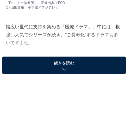
『Dr.コトー診療所』（画像出典：
FOD
）
(c) 山田貴敏、小学館／フジテレビ
幅広い世代に支持を集める「医療ドラマ」。中には、根
強い人気でシリーズが続き、“ご長寿化”するドラマも多
いですよね。
All About編集部では、「医療ドラマ」に関するアンケー
続きを読む
ト調査を実施しました。同調査は、全国の10〜70代の男
女500人を対象に、インターネット上で実施（調査期
間：2月20〜26日）。その中から今回は、「ご長寿ドラ
マ化しそうだと思う医療ドラマ」ランキングを発表しま
す！
＞16位までの全ランキング結果を見る