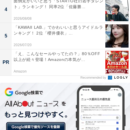
面倒見がいいと思う「STARTO社の若手タレン
ト」ランキング！ 同率2位「佐藤勝...
4
2026/08/08
「KAWAII LAB.」でかわいいと思うアイドルラ
ンキング！ 2位「櫻井優衣」...
5
2026/07/20
第2位：『Dr.コトー診療所』シリーズ（2003年ほ
「え、こんなセールやってたの？」80％OFF
以上が続々登場！Amazonの本気が...
か）
PR
Amazon
第2位は、山田貴敏さんによる同名漫画が原作の『Dr.コ
Recommended by
トー診療所』シリーズ。2003年にフジテレビ系で放送さ
れ、2006年に続編となるシーズンの放送を経て、2022年
には映画化作品も公開されました。沖縄の離島・志木那
村で離島医療に奮闘する主人公・五島健助を吉岡秀隆さ
んが演じています。