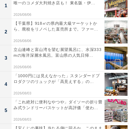
唯一のコメダ大判焼き店も！ 東名阪・伊...
1
2026/08/06
【千葉県】918㎡の県内最大級マーケットか
ら、廃校をリノベした直売所まで。ファー...
2
2026/08/06
立山連峰と富山湾を望む展望風呂に、水深333
mの海洋深層水風呂。富山県の人気日帰...
3
2026/08/06
「1000円には見えなかった」スタンダードプ
ロダクツのリュックが「高見えする」の...
4
2026/08/03
「これ絶対に便利なやつや」ダイソーの折り畳
み式ランドリーバスケットが高評価「使わ...
5
2026/08/03
【宝くじの裏技】当たる側に回るか、このまま