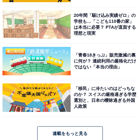
20年間「駆け込み実績ゼロ」の
学校も…「こども110番の家」
は本当に必要？ PTAが直面する
理想と現実
「青春18きっぷ」販売激減の裏
に何が？ 連続利用の厳格化だけ
ではない「本当の理由」
「移民」に冷たいのはどっちな
のか？ スイスの厳格過ぎる学歴
選別と、日本の曖昧過ぎる外国
人政策
連載をもっと見る