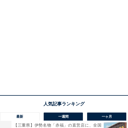
最新
一週間
一ヶ月
【三重県】伊勢名物「赤福」の直営店に、全国