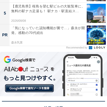
【鹿児島県】桜島を望む駅ビルの大観覧車に、
無料の駅ナカ足湯も！ 駅ナカ・駅直結ス...
5
2026/08/08
「気になっていた認知機能が菌で…」森永が開
発。感動の70代続出
PR
森永乳業
Recommended by