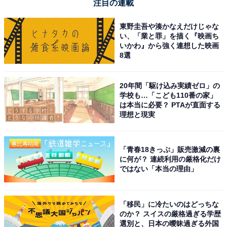
注目の連載
東野圭吾や湊かなえだけじゃな
い、「業と罪」を描く『映画ち
いかわ』から強く連想した映画
8選
20年間「駆け込み実績ゼロ」の
学校も…「こども110番の家」
は本当に必要？ PTAが直面する
理想と現実
「青春18きっぷ」販売激減の裏
に何が？ 連続利用の厳格化だけ
ではない「本当の理由」
「移民」に冷たいのはどっちな
のか？ スイスの厳格過ぎる学歴
選別と、日本の曖昧過ぎる外国