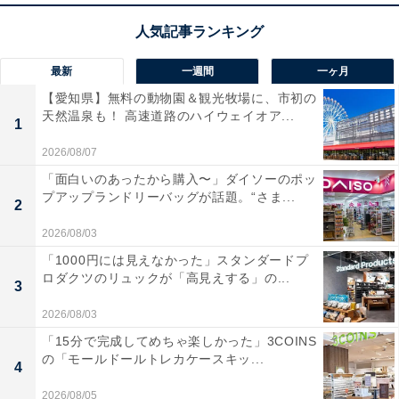
最新
一週間
一ヶ月
【愛知県】無料の動物園＆観光牧場に、市初の
天然温泉も！ 高速道路のハイウェイオア...
1
2026/08/07
「面白いのあったから購入〜」ダイソーのポッ
プアップランドリーバッグが話題。“さま...
2
2026/08/03
「1000円には見えなかった」スタンダードプ
ロダクツのリュックが「高見えする」の...
3
2026/08/03
「15分で完成してめちゃ楽しかった」3COINS
の「モールドールトレカケースキッ...
4
2026/08/05