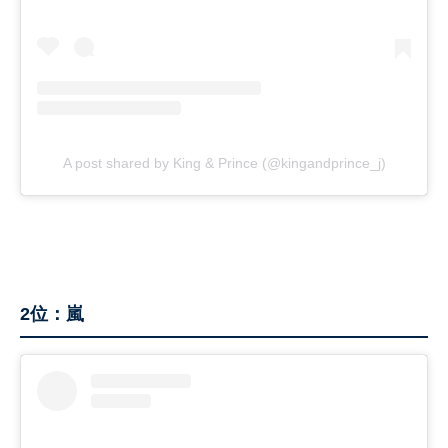
A post shared by King & Prince (@kingandprince_j)
2位：嵐