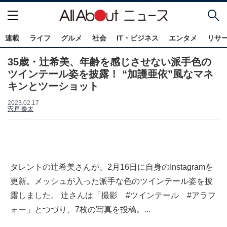
連載
ライフ
グルメ
社会
IT・ビジネス
エンタメ
リサ
35歳・辻希美、年齢を感じさせない派手色の
ツインテール姿を披露！ “加護亜依”風なマネ
キンとツーショット
2023.02.17
宍戸 奏太
タレントの辻希美さんが、2月16日に自身のInstagramを
更新。メッシュが入った派手な色のツインテール姿を披
露しました。 辻さんは「撮影 #ツインテール #アラフ
ォー」とつづり、7枚の写真を投稿。...