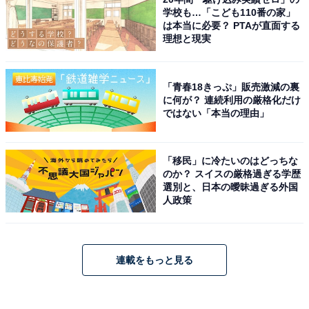
学校も…「こども110番の家」
は本当に必要？ PTAが直面する
理想と現実
「青春18きっぷ」販売激減の裏
に何が？ 連続利用の厳格化だけ
ではない「本当の理由」
「移民」に冷たいのはどっちな
のか？ スイスの厳格過ぎる学歴
選別と、日本の曖昧過ぎる外国
人政策
連載をもっと見る