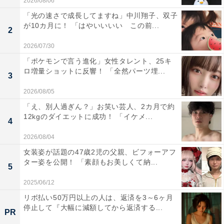
2026/08/06
「光の速さで成長してますね」中川翔子、双子
が10カ月に！ 「はやいいいい この前...
2
2026/07/30
「ポケモンで言う進化」女性タレント、25キ
ロ増量ショットに反響！ 「全然パーツ埋...
3
2026/08/05
「え、別人過ぎん？」お笑い芸人、2カ月で約
12kgのダイエットに成功！ 「イケメ...
4
2026/08/04
女装姿が話題の47歳2児の父親、ビフォーアフ
ター姿を公開！ 「素顔もお美しくて納...
5
2025/06/12
リボ払い50万円以上の人は、返済を3～6ヶ月
停止して『大幅に減額してから返済する...
PR