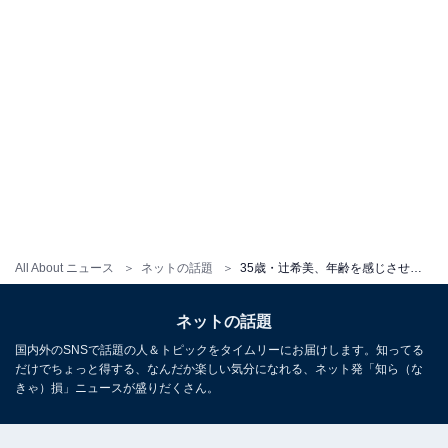
All About ニュース
ネットの話題
35歳・辻希美、年齢を感じさせない派手色のツインテール姿を披露！ “加護亜依”風なマネキンとツーショット
ネットの話題
国内外のSNSで話題の人＆トピックをタイムリーにお届けします。知ってる
だけでちょっと得する、なんだか楽しい気分になれる、ネット発「知ら（な
きゃ）損」ニュースが盛りだくさん。