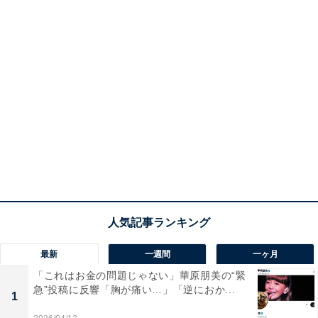
最新
一週間
一ヶ月
「これはお金の問題じゃない」華原朋美の“緊
急”投稿に反響「胸が痛い…」「逆におか...
1