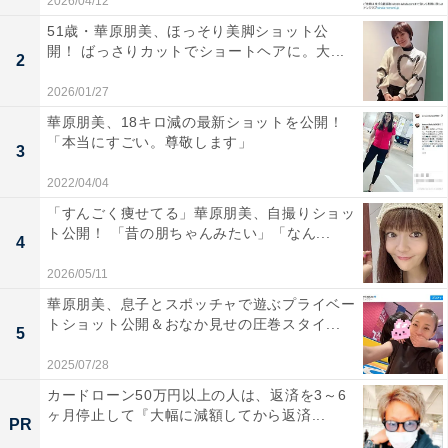
2026/04/12
51歳・華原朋美、ほっそり美脚ショット公
開！ ばっさりカットでショートヘアに。大...
2
2026/01/27
華原朋美、18キロ減の最新ショットを公開！
「本当にすごい。尊敬します」
3
2022/04/04
「すんごく痩せてる」華原朋美、自撮りショッ
ト公開！ 「昔の朋ちゃんみたい」「なん...
4
2026/05/11
華原朋美、息子とスポッチャで遊ぶプライベー
トショット公開＆おなか見せの圧巻スタイ...
5
2025/07/28
カードローン50万円以上の人は、返済を3～6
ヶ月停止して『大幅に減額してから返済...
PR