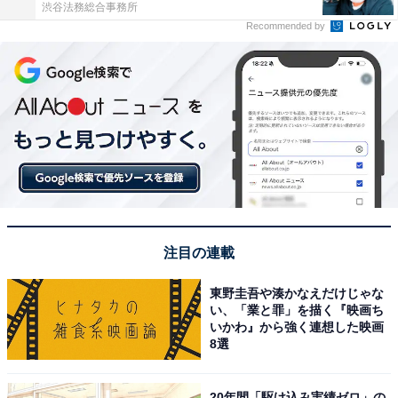
渋谷法務総合事務所
Recommended by
注目の連載
東野圭吾や湊かなえだけじゃな
い、「業と罪」を描く『映画ち
いかわ』から強く連想した映画
8選
20年間「駆け込み実績ゼロ」の