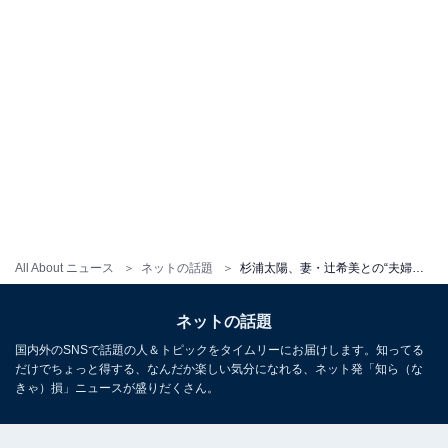
All About ニュース
ネットの話題
杉浦太陽、妻・辻希美との“夫婦遊び”でムキムキの筋肉を披露！ 「#いくつになっても楽しいのさw」
ネットの話題
国内外のSNSで話題の人＆トピックをタイムリーにお届けします。知ってる
だけでちょっと得する、なんだか楽しい気分になれる、ネット発「知ら（な
きゃ）損」ニュースが盛りだくさん。