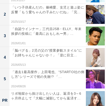
2025/11/27
「いつ子供産んだの」篠崎愛、女児と遊ぶ姿に
反響「もう愛ちゃんの子みたいだね」「完...
2
2025/10/17
「自認ウインナー」三代目JSB・ELLY、年末
挨拶の投稿に「最高におもしれー男」...
3
2026/01/01
「脳バグる」2児の父の“授業参観スタイル”に
「お姉ちゃんじゃないか！」「逆に目立...
4
2026/05/13
「過去1最高傑作」上田竜也、“STARTO社の倒
し方”シリーズで初の失敗!? 「...
5
2024/08/26
リボ地獄から抜け出したい人は、返済を3～6
ヶ月停止して『大幅に減額してから返済す...
PR