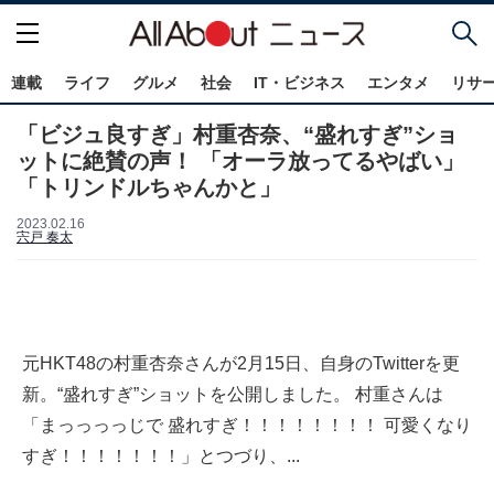
連載
ライフ
グルメ
社会
IT・ビジネス
エンタメ
リサ
「ビジュ良すぎ」村重杏奈、“盛れすぎ”ショ
ットに絶賛の声！ 「オーラ放ってるやばい」
「トリンドルちゃんかと」
2023.02.16
宍戸 奏太
元HKT48の村重杏奈さんが2月15日、自身のTwitterを更
新。“盛れすぎ”ショットを公開しました。 村重さんは
「まっっっっじで 盛れすぎ！！！！！！！！ 可愛くなり
すぎ！！！！！！！」とつづり、...