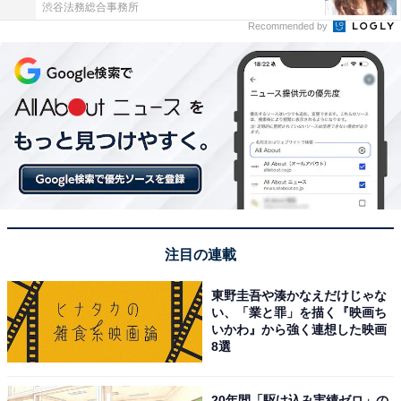
渋谷法務総合事務所
Recommended by
注目の連載
東野圭吾や湊かなえだけじゃな
い、「業と罪」を描く『映画ち
いかわ』から強く連想した映画
8選
20年間「駆け込み実績ゼロ」の