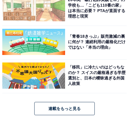
学校も…「こども110番の家」
は本当に必要？ PTAが直面する
理想と現実
「青春18きっぷ」販売激減の裏
に何が？ 連続利用の厳格化だけ
ではない「本当の理由」
「移民」に冷たいのはどっちな
のか？ スイスの厳格過ぎる学歴
選別と、日本の曖昧過ぎる外国
人政策
連載をもっと見る