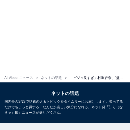
All About ニュース
ネットの話題
「ビジュ良すぎ」村重杏奈、“盛れすぎ”ショットに絶賛の声！ 「オーラ放ってるやばい」「トリンドルちゃんかと」
ネットの話題
国内外のSNSで話題の人＆トピックをタイムリーにお届けします。知ってる
だけでちょっと得する、なんだか楽しい気分になれる、ネット発「知ら（な
きゃ）損」ニュースが盛りだくさん。