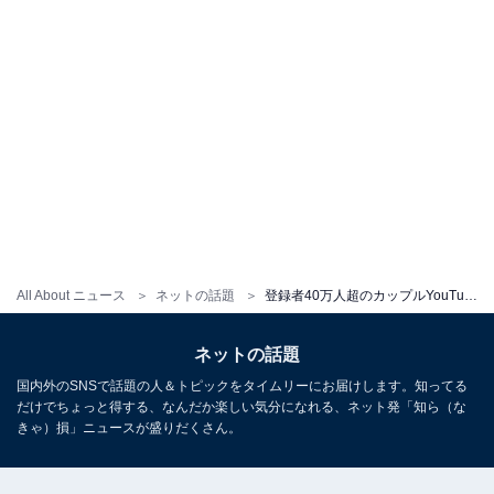
All About ニュース
ネットの話題
登録者40万人超のカップルYouTuber、産婦人科での“とんでも”なセクハラ診察を告白「本当に許せない」
ネットの話題
国内外のSNSで話題の人＆トピックをタイムリーにお届けします。知ってる
だけでちょっと得する、なんだか楽しい気分になれる、ネット発「知ら（な
きゃ）損」ニュースが盛りだくさん。