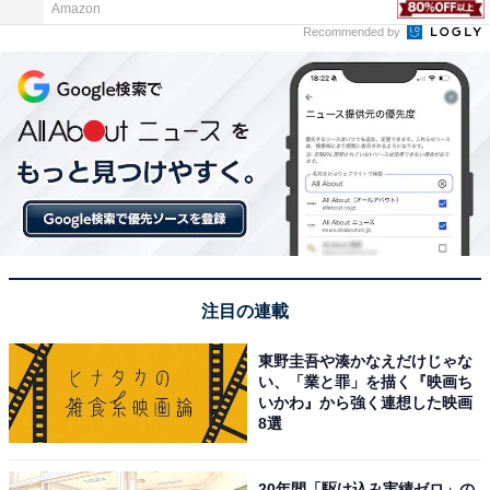
Amazon
Recommended by
注目の連載
東野圭吾や湊かなえだけじゃな
い、「業と罪」を描く『映画ち
いかわ』から強く連想した映画
8選
20年間「駆け込み実績ゼロ」の