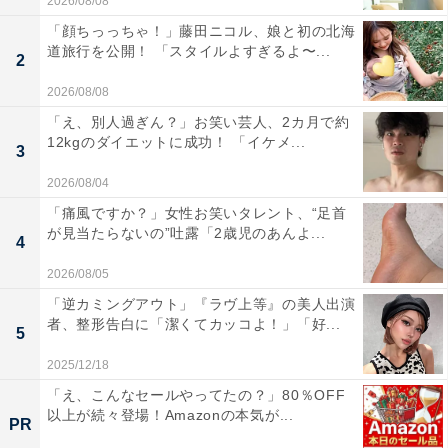
2026/08/08
「顔ちっっちゃ！」藤田ニコル、娘と初の北海
道旅行を公開！ 「スタイルよすぎるよ〜...
2
2026/08/08
「え、別人過ぎん？」お笑い芸人、2カ月で約
12kgのダイエットに成功！ 「イケメ...
3
2026/08/04
「痛風ですか？」女性お笑いタレント、“足首
が見当たらないの”吐露「2歳児のあんよ...
4
2026/08/05
「逆カミングアウト」『ラヴ上等』の美人出演
者、整形告白に「潔くてカッコよ！」「好...
5
2025/12/18
「え、こんなセールやってたの？」80％OFF
以上が続々登場！Amazonの本気が...
PR