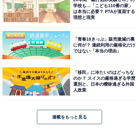
学校も…「こども110番の家」
は本当に必要？ PTAが直面する
理想と現実
「青春18きっぷ」販売激減の裏
に何が？ 連続利用の厳格化だけ
ではない「本当の理由」
「移民」に冷たいのはどっちな
のか？ スイスの厳格過ぎる学歴
選別と、日本の曖昧過ぎる外国
人政策
連載をもっと見る