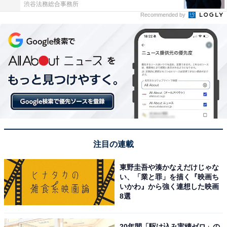
渋谷法務総合事務所
Recommended by
注目の連載
東野圭吾や湊かなえだけじゃな
い、「業と罪」を描く『映画ち
いかわ』から強く連想した映画
8選
20年間「駆け込み実績ゼロ」の