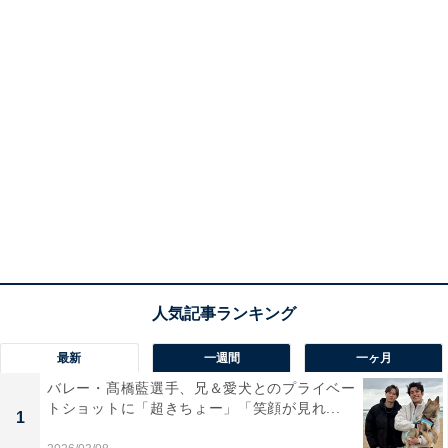
最新
一週間
一ヶ月
バレー・髙橋藍選手、兄＆愛犬とのプライベー
トショットに「超きちょー」「笑顔が見れ...
1