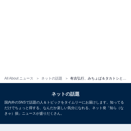
All About ニュース
ネットの話題
有吉弘行、みちょぱ＆タカトシとアンガールズ田中の結婚を祝福！ 「この神メンバー好き」「やっぱりこの5人がいい」
ネットの話題
国内外のSNSで話題の人＆トピックをタイムリーにお届けします。知ってる
だけでちょっと得する、なんだか楽しい気分になれる、ネット発「知ら（な
きゃ）損」ニュースが盛りだくさん。