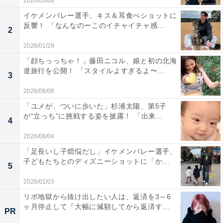
2026/03/08
イケメンバレー選手、キス＆耳食べショットに
反響！ 「なんなのーこのイチャイチャ感...
2
2026/01/29
「顔ちっっちゃ！」藤田ニコル、娘と初の北海
道旅行を公開！ 「スタイルよすぎるよ〜...
3
2026/08/08
「ユメが、ついに歩いた」杉浦太陽、第5子
が“立っち”に挑戦する姿を披露！ 「出来...
4
2026/08/04
「足長いし子煩悩だし」イケメンバレー選手、
子どもたちとのディズニーショットに「か...
5
2026/01/03
リボ地獄から抜け出したい人は、返済を3～6
ヶ月停止して『大幅に減額してから返済す...
PR