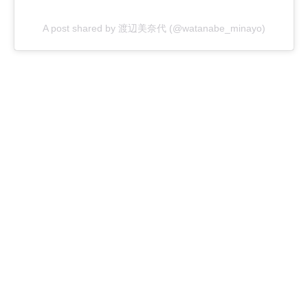
A post shared by 渡辺美奈代 (@watanabe_minayo)