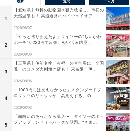
最新
一週間
一ヶ月
【愛知県】無料の動物園＆観光牧場に、市初の
天然温泉も！ 高速道路のハイウェイオア...
1
2026/08/07
「やっと巡り会えたよ」ダイソーの“ちいかわ
ポーチ”が220円で反響。ぬい活＆防災...
2
2026/08/06
【三重県】伊勢名物「赤福」の直営店に、全国
唯一のコメダ大判焼き店も！ 東名阪・伊...
3
2026/08/06
「1000円には見えなかった」スタンダードプ
ロダクツのリュックが「高見えする」の...
4
2026/08/03
「面白いのあったから購入〜」ダイソーのポッ
プアップランドリーバッグが話題。“さま...
5