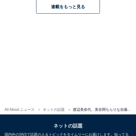
連載をもっと見る
All About ニュース
ネットの話題
渡辺美奈代、美谷間ちらりな自撮りショットに「ayuだ」「浜崎あゆみさんかと」と大反響！
ネットの話題
国内外のSNSで話題の人＆トピックをタイムリーにお届けします。知ってる