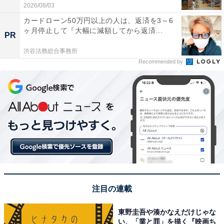
2026/08/03
カードローン50万円以上の人は、返済を3～6
ヶ月停止して『大幅に減額してから返済...
PR
渋谷法務総合事務所
Recommended by
注目の連載
東野圭吾や湊かなえだけじゃな
い、「業と罪」を描く『映画ち