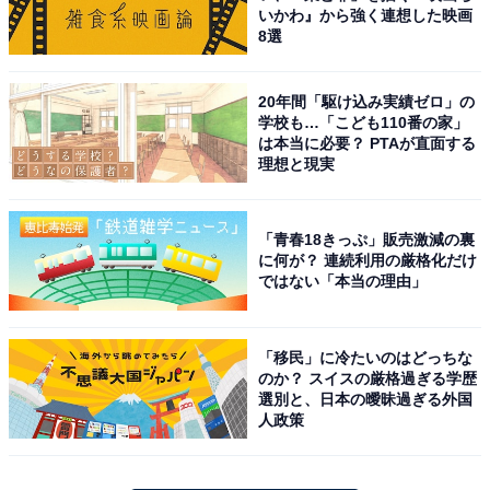
いかわ』から強く連想した映画
8選
20年間「駆け込み実績ゼロ」の
学校も…「こども110番の家」
は本当に必要？ PTAが直面する
理想と現実
「青春18きっぷ」販売激減の裏
に何が？ 連続利用の厳格化だけ
ではない「本当の理由」
「移民」に冷たいのはどっちな
のか？ スイスの厳格過ぎる学歴
選別と、日本の曖昧過ぎる外国
人政策