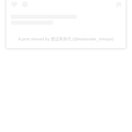
A post shared by 渡辺美奈代 (@watanabe_minayo)