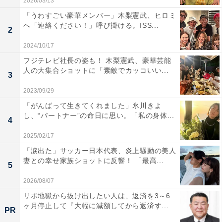
2026/03/13
「うわすごい豪華メンバー」木梨憲武、ヒロミ
へ「連絡ください！」呼び掛ける。ISS...
2
2024/10/17
フジテレビ社長の姿も！ 木梨憲武、豪華芸能
人の大集合ショットに「素敵でカッコいい...
3
2023/09/29
「がんばって生きてくれました」氷川きよ
し、“パートナー”の命日に思い。「私の身体...
4
2025/02/17
「涙出た」サッカー日本代表、炎上騒動の美人
妻との幸せ家族ショットに反響！ 「最高...
5
2026/08/07
リボ地獄から抜け出したい人は、返済を3～6
ヶ月停止して『大幅に減額してから返済す...
PR