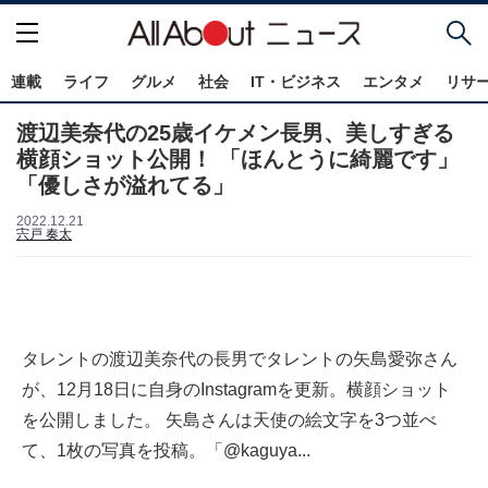
連載
ライフ
グルメ
社会
IT・ビジネス
エンタメ
リサ
渡辺美奈代の25歳イケメン長男、美しすぎる
横顔ショット公開！ 「ほんとうに綺麗です」
「優しさが溢れてる」
2022.12.21
宍戸 奏太
タレントの渡辺美奈代の長男でタレントの矢島愛弥さん
が、12月18日に自身のInstagramを更新。横顔ショット
を公開しました。 矢島さんは天使の絵文字を3つ並べ
て、1枚の写真を投稿。「@kaguya...