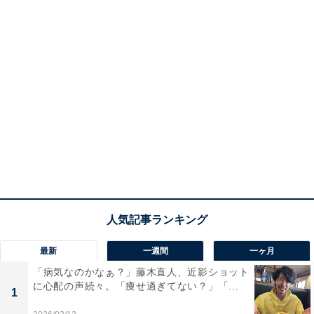
最新
一週間
一ヶ月
「病気なのかなぁ？」藤木直人、近影ショット
に心配の声続々。「痩せ過ぎてない？」「...
1