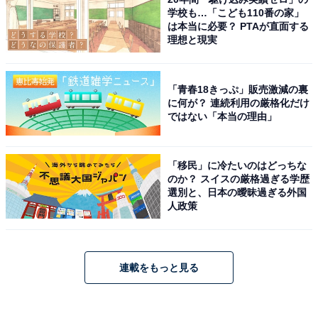
学校も…「こども110番の家」
は本当に必要？ PTAが直面する
理想と現実
「青春18きっぷ」販売激減の裏
に何が？ 連続利用の厳格化だけ
ではない「本当の理由」
「移民」に冷たいのはどっちな
のか？ スイスの厳格過ぎる学歴
選別と、日本の曖昧過ぎる外国
人政策
連載をもっと見る