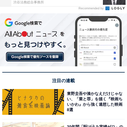
渋谷法務総合事務所
Recommended by
注目の連載
東野圭吾や湊かなえだけじゃな
い、「業と罪」を描く『映画ち
いかわ』から強く連想した映画
8選
20年間「駆け込み実績ゼロ」の