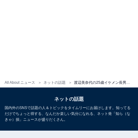
All About ニュース
ネットの話題
渡辺美奈代の25歳イケメン長男、美しすぎる横顔ショット公開！ 「ほんとうに綺麗です」「優しさが溢れてる」
ネットの話題
国内外のSNSで話題の人＆トピックをタイムリーにお届けします。知ってる
だけでちょっと得する、なんだか楽しい気分になれる、ネット発「知ら（な
きゃ）損」ニュースが盛りだくさん。