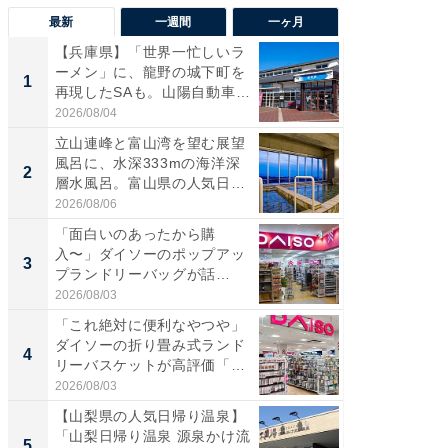
最新
一週間
一ヶ月
【兵庫県】「世界一忙しいラ
【兵庫
ーメン」に、龍野の城下町を
ーメン
1
1
再現したSAも。山陽自動車
再現した
道...
道...
2026/08/04
2026/08/0
立山連峰と富山湾を望む展望
【三重
風呂に、水深333mの海洋深
「鈴鹿天
2
2
層水風呂。富山県の人気日
は100
帰...
2026/08/06
2026/08/0
「面白いのあったから購
ステラ
入〜」ダイソーのポップアッ
詰め放題
3
3
プランドリーバッグが話
00円で「
題。“さま...
2026/08/03
2026/08/0
「これ絶対に便利なやつや」
「ミニオ
ダイソーの折り畳み式ランド
ッグ！ 
4
4
リーバスケットが高評価「使
ど、夏限
わ...
2026/08/03
2026/08/0
【山梨県の人気日帰り温泉】
【埼玉
「山梨日帰り温泉 源泉かけ流
「行田天
5
5