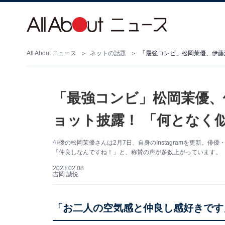
All About ニュース
ネットの話題
「最強コンビ」松岡茉優、伊藤
「最強コンビ」松岡茉優、
ョット披露！ 「何となく
俳優の松岡茉優さんは2月7日、自身のInstagramを更新。
「仲良しなんですね！」と、称賛の声が多数上がっています。
2023.02.08
吉岡 誠悦
「お二人の空気感と仲良し感好きです