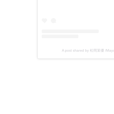
A post shared by 松岡茉優 /Mayu