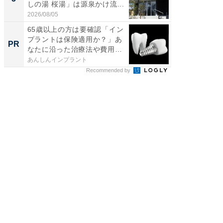
しの湯 桜湯」は源泉かけ流...
は和の
が...
2026/08/05
2026/08/0
65歳以上の方は要確認「イン
＜約1分
プラントは保険適用か？」あ
へ歯科
PR
PR
なたに沿った治療法や費用
ブックを
を...
以...
あんしんインプラント
あんしん
Recommended by