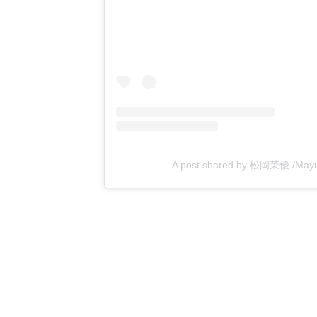
A post shared by 松岡茉優 /Mayu