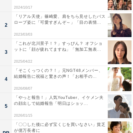
2024/10/17
「リアル天使」篠崎愛、肩をちら見せしたバス
ローブ姿に「可愛すぎんぞ～」「目の表情...
2
2023/03/03
「これが北川景子！？」すっぴん？ オフショ
ットに「顔が疲れてますね」「無加工無表...
3
2025/04/22
「そこくっつくの？！」元NGT48メンバー、
結婚報告に祝福と驚きの声！「お相手の...
4
2026/08/07
「やっと報告！」人気YouTuber、イケメン夫
の顔出しで結婚報告「明日はショッ...
5
2026/01/15
「〇〇した後に必ず宝くじを買いなさい」貧乏
が億万長者に