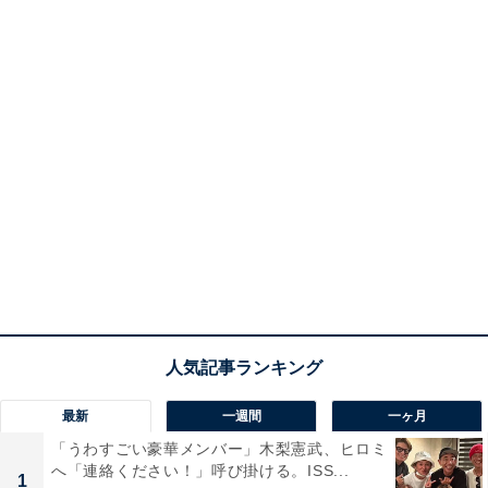
最新
一週間
一ヶ月
「うわすごい豪華メンバー」木梨憲武、ヒロミ
へ「連絡ください！」呼び掛ける。ISS...
1