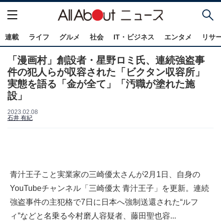
連載
ライフ
グルメ
社会
IT・ビジネス
エンタメ
リサ
「漫画村」創設者・星野ロミ氏、連続強盗事
件の犯人らが収容された「ビクタン収容所」
実態を語る「金が全て」「汚職が塗れた施
設」
2023.02.08
石井 有紀
青汁王子こと実業家の三崎優太さんが2月1日、自身の
YouTubeチャンネル「三崎優太 青汁王子」を更新。連続
強盗事件の主犯格で7日に日本へ強制送還された“ルフ
ィ”などと名乗る今村磨人容疑者、藤田聖也容...