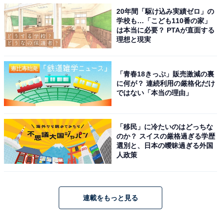
20年間「駆け込み実績ゼロ」の
学校も…「こども110番の家」
は本当に必要？ PTAが直面する
理想と現実
「青春18きっぷ」販売激減の裏
に何が？ 連続利用の厳格化だけ
ではない「本当の理由」
「移民」に冷たいのはどっちな
のか？ スイスの厳格過ぎる学歴
選別と、日本の曖昧過ぎる外国
人政策
連載をもっと見る