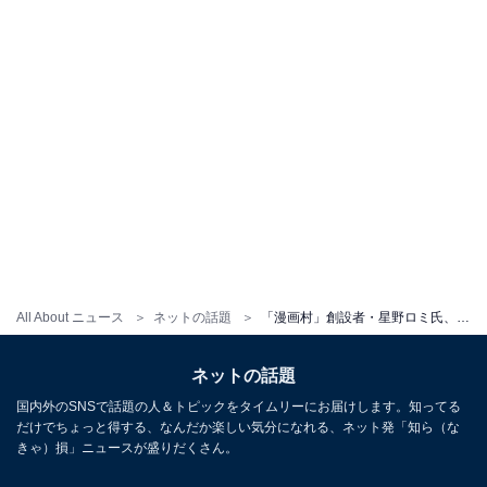
All About ニュース
ネットの話題
「漫画村」創設者・星野ロミ氏、連続強盗事件の犯人らが収容された「ビクタン収容所」実態を語る「金が全て」「汚職が塗れた施設」
ネットの話題
国内外のSNSで話題の人＆トピックをタイムリーにお届けします。知ってる
だけでちょっと得する、なんだか楽しい気分になれる、ネット発「知ら（な
きゃ）損」ニュースが盛りだくさん。