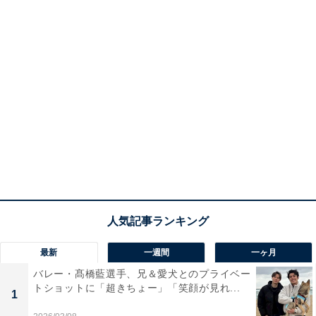
最新
一週間
一ヶ月
バレー・髙橋藍選手、兄＆愛犬とのプライベー
トショットに「超きちょー」「笑顔が見れ...
1