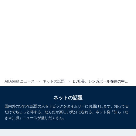
All About ニュース
ネットの話題
DJ社長、シンガポール在住の中田敦彦と2ショット披露「ウィンウィンウィンの予感！」「社長の行動力えぐい」
ネットの話題
国内外のSNSで話題の人＆トピックをタイムリーにお届けします。知ってる
だけでちょっと得する、なんだか楽しい気分になれる、ネット発「知ら（な
きゃ）損」ニュースが盛りだくさん。