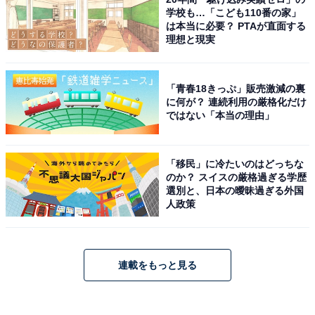
学校も…「こども110番の家」
は本当に必要？ PTAが直面する
理想と現実
「青春18きっぷ」販売激減の裏
に何が？ 連続利用の厳格化だけ
ではない「本当の理由」
「移民」に冷たいのはどっちな
のか？ スイスの厳格過ぎる学歴
選別と、日本の曖昧過ぎる外国
人政策
連載をもっと見る