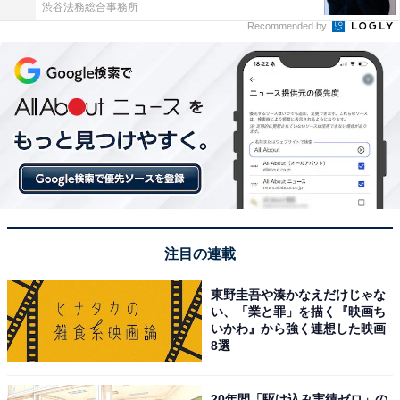
渋谷法務総合事務所
Recommended by
注目の連載
東野圭吾や湊かなえだけじゃな
い、「業と罪」を描く『映画ち
いかわ』から強く連想した映画
8選
20年間「駆け込み実績ゼロ」の