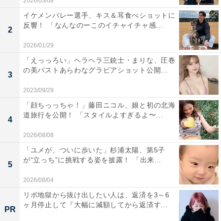
2026/03/08
イケメンバレー選手、キス＆耳食べショットに
反響！ 「なんなのーこのイチャイチャ感...
2
2026/01/29
「えっっろい」ヘラヘラ三銃士・まりな、圧巻
の美バストあらわなグラビアショット公開...
3
2023/09/29
「顔ちっっちゃ！」藤田ニコル、娘と初の北海
道旅行を公開！ 「スタイルよすぎるよ〜...
4
2026/08/08
「ユメが、ついに歩いた」杉浦太陽、第5子
が“立っち”に挑戦する姿を披露！ 「出来...
5
2026/08/04
リボ地獄から抜け出したい人は、返済を3～6
ヶ月停止して『大幅に減額してから返済す...
PR