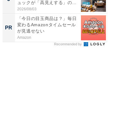
ュックが「高見えする」の...
天然温泉
2026/08/03
2026/08/0
「今日の目玉商品は？」毎日
【毎日変
変わるAmazonタイムセール
ムセー
PR
PR
が見逃せない
Amazon
Amazon
Recommended by