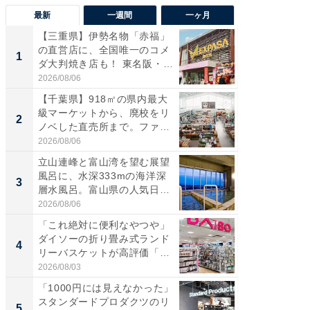
最新
一週間
一ヶ月
【三重県】伊勢名物「赤福」
【兵庫
の直営店に、全国唯一のコメ
ーメン
1
1
ダ大判焼き店も！ 東名阪・
再現した
伊...
道...
2026/08/06
2026/08/0
【千葉県】918㎡の県内最大
「面白
級マーケットから、廃校をリ
入〜」
2
2
ノベした直売所まで。ファ
プラン
ー...
題。“さま
2026/08/06
2026/08/0
立山連峰と富山湾を望む展望
「これ
風呂に、水深333mの海洋深
ダイソ
3
3
層水風呂。富山県の人気日
リーバ
帰...
わ...
2026/08/06
2026/08/0
「これ絶対に便利なやつや」
「100
ダイソーの折り畳み式ランド
スタン
4
4
リーバスケットが高評価「使
ュックが
わ...
2026/08/03
2026/08/0
「1000円には見えなかった」
【羽田
スタンダードプロダクツのリ
は大人4
5
5