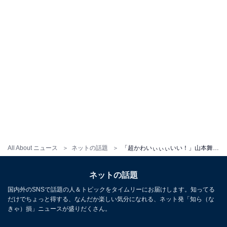
All About ニュース
ネットの話題
「超かわいぃぃぃいい！」山本舞香、大好きな“マブ”橋本環奈の寝顔ショットを公開「家宝にさせていただきます」「写真ありがとう」
ネットの話題
国内外のSNSで話題の人＆トピックをタイムリーにお届けします。知ってる
だけでちょっと得する、なんだか楽しい気分になれる、ネット発「知ら（な
きゃ）損」ニュースが盛りだくさん。