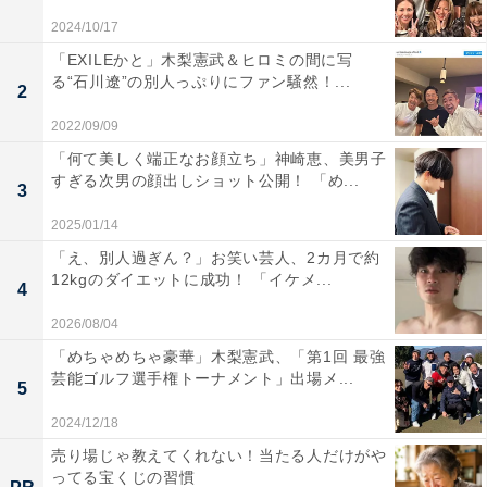
2024/10/17
「EXILEかと」木梨憲武＆ヒロミの間に写
る“石川遼”の別人っぷりにファン騒然！...
2
2022/09/09
「何て美しく端正なお顔立ち」神崎恵、美男子
すぎる次男の顔出しショット公開！ 「め...
3
2025/01/14
「え、別人過ぎん？」お笑い芸人、2カ月で約
12kgのダイエットに成功！ 「イケメ...
4
2026/08/04
「めちゃめちゃ豪華」木梨憲武、「第1回 最強
芸能ゴルフ選手権トーナメント」出場メ...
5
2024/12/18
売り場じゃ教えてくれない！当たる人だけがや
ってる宝くじの習慣