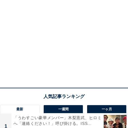
最新
一週間
一ヶ月
「うわすごい豪華メンバー」木梨憲武、ヒロミ
へ「連絡ください！」呼び掛ける。ISS...
1