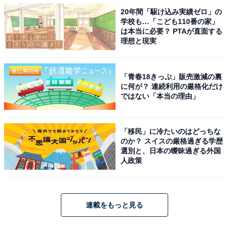
20年間「駆け込み実績ゼロ」の
学校も…「こども110番の家」
は本当に必要？ PTAが直面する
理想と現実
「青春18きっぷ」販売激減の裏
に何が？ 連続利用の厳格化だけ
ではない「本当の理由」
「移民」に冷たいのはどっちな
のか？ スイスの厳格過ぎる学歴
選別と、日本の曖昧過ぎる外国
人政策
連載をもっと見る