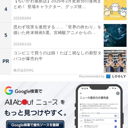
【ちいかわ最新話】2025年2月更新分の漫画ま
悠依は、直木の死の真相を追うべく勝の家を訪れます。
とめ！ 登場キャラクター、グッズ情...
4
すると、霊体の直木が突然の胸の苦しみに襲われ――。
2025/02/04
思わず現実を連想する……「世界の終わり」を
描いた終末映画5選。宮崎駿アニメからの...
5
2024/01/19
コンビニで買うのは損！たばこ税なしの新型タ
バコが爆売れ中
PR
株式会社HAL
Recommended by
画像出典：TBS『100万回言えばよかった』
公式サイト