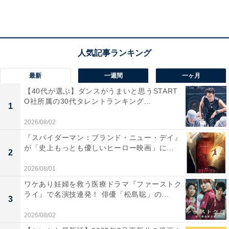
た、悠依に存在を知らせる方法を模索するうち、不得意
な口笛なら悠依にも聞こえることが判明。魚住を介さず
ともコミュニケーションがとれることを知った悠依と直
木は喜びます。
最新
一週間
一ヶ月
そんな中、英介から悠依に、こども食堂に来ていた子の
【40代が選ぶ】ダンスがうまいと思うSTART
1人が家出して行方不明だという連絡が。直木の口笛を
O社所属の30代タレントランキング...
1
頼りに、山間部のキャンプ場にいる可能性を導き出した
2026/08/02
悠依。捜しに行った英介は子どもを発見し、さらにはそ
『スパイダーマン：ブランド・ニュー・デイ』
の山の中で直木の遺体を見つけるのでした。
が「史上もっとも優しいヒーロー映画」に...
2
2026/08/01
遺体を確認し、冷たくなった頬に触れて直木の死を確か
ワケあり妊婦を救う医療ドラマ『ファーストク
ライ』で名演技連発！ 俳優「松島聡」の...
めた悠依は、犯人への激しい怒りをあらわに。直木がい
3
ないことを実感し街中で泣き崩れる悠依を、下手くそな
2026/08/02
口笛のメロディーで励ます直木。ようやく笑顔を見せた