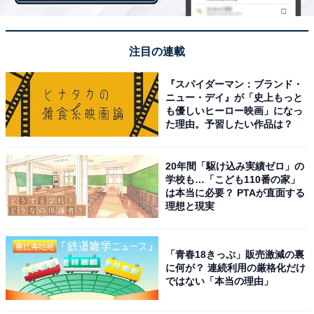
注目の連載
『スパイダーマン：ブランド・
ニュー・デイ』が「史上もっと
も優しいヒーロー映画」になっ
た理由。予習したい作品は？
20年間「駆け込み実績ゼロ」の
学校も…「こども110番の家」
は本当に必要？ PTAが直面する
理想と現実
「青春18きっぷ」販売激減の裏
に何が？ 連続利用の厳格化だけ
直木の死が確定…つらすぎる展開に「涙腺崩壊」
ではない「本当の理由」
の声