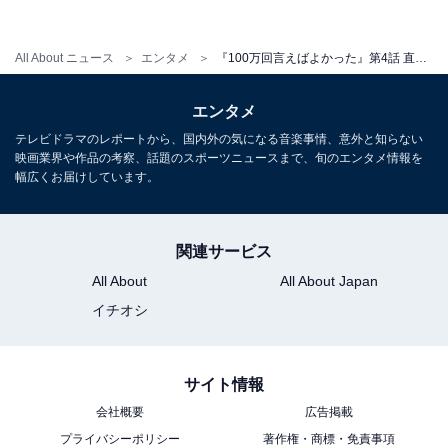
莉桜が犯人かな」などの声が上がっています。
All About ニュース
エンタメ
『100万回言えばよかった』第4話 直木まさかの衝撃展開＆つらすぎる悠依に「鳥肌たった」「涙腺崩壊」の声
直木が殺害された事件の真相が徐々に明らかになる中、
身体がなくなったら直木は消えてしまうのではと不安に
エンタメ
思う悠依。そんな悠依に莉桜が接触し――⁉ 一方、直木
テレビドラマのレポートから、国内外の気になる音楽事情、意外と知らない
映画業界や作品の考察、話題のスポーツニュースまで、旬のエンタメ情報を
は魚住を通じて悠依をデートに誘います。魚住も連れて
幅広くお届けしています。
遊園地に行くと、悠依はあることを思い出して――。殺
人事件の真相究明もさることながら、悠依と直木の未来
が今後どう描かれていくのか目が離せません。
関連サービス
All About
All About Japan
イチオシ
サイト情報
会社概要
広告掲載
プライバシーポリシー
著作権・商標・免責事項