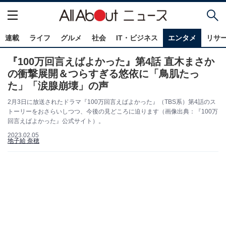
連載
ライフ
グルメ
社会
IT・ビジネス
エンタメ
リサ
『100万回言えばよかった』第4話 直木まさか
の衝撃展開＆つらすぎる悠依に「鳥肌たっ
た」「涙腺崩壊」の声
2月3日に放送されたドラマ『100万回言えばよかった』（TBS系）第4話のス
トーリーをおさらいしつつ、今後の見どころに迫ります（画像出典：『100万
回言えばよかった』公式サイト）。
2023.02.05
地子給 奈穂