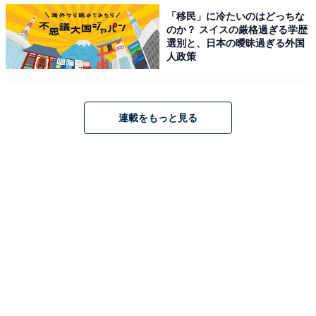
ついに直木の遺体が見つかり、殺されていたことが判明
「移民」に冷たいのはどっちな
のか？ スイスの厳格過ぎる学歴
した第4話。Twitterでは衝撃の展開に、「もう、言葉にな
選別と、日本の曖昧過ぎる外国
らなかったよ」「『冷たかった』で涙腺崩壊。まさかの
人政策
展開でショック過ぎ」「健くんの『やっぱ死んでたわ』
の自虐を込めた笑い方うますぎる。ぐあってなったわ」
「本当に死んでたのか…嘘だと言って」「井上真央ちゃ
連載をもっと見る
んの迫真の演技！鳥肌たった」「ほんとつらいつらすぎ
る。優しすぎる口笛に救われる」などのコメントが飛び
交う事態に。
また、直木の死の真相をめぐって考察も盛り上がりを見
せ、「英介の言動が怪しすぎる」「荒川良々犯人説はミ
スリードな気がする」「悠依が勝さんちで見つけた写
真、莉桜と涼香の位置と裏に書かれた名前が違う。あれ
がヒントになる？」「直木のほうは英介で、涼香殺しは