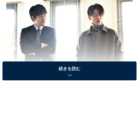
続きを読む
画像出典：TBS『100万回言えばよかった』
公式サイト
第4話のあらすじ
互いに強く想い合う悠依（井上真央）と直木（佐藤健）