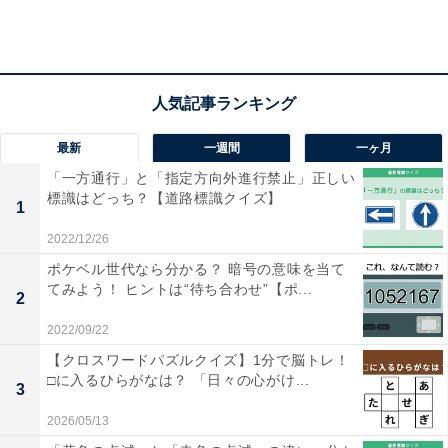
最新
一週間
一ヶ月
「一方通行」と「指定方向外進行禁止」正しい
標識はどっち？【道路標識クイズ】
1
2022/12/26
ポケベル世代なら分かる？ 暗号の意味を当て
てみよう！ ヒントは“待ち合わせ”【ポ...
2
2022/09/22
【クロスワードパズルクイズ】1分で脳トレ！
□に入るひらがなは？ 「日々の心がけ...
3
2026/05/13
・