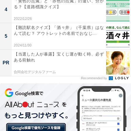
「黄色の点滅」と「赤色の点滅」の違い、分か
じっくり考えてみよう！ 「爽斗」はなんて読むでしょう
る？【道路標識クイズ】
4
【キラキラネームクイズ】
2022/12/26
【難読駅名クイズ】「酒々井」（千葉県）はな
んて読む？ アウトレットの名前でおなじ...
5
2024/11/30
【当選した人が暴露】宝くじ運が動く時、必ず
ある前触れ
PR
合同会社デジタルファーム
Recommended by