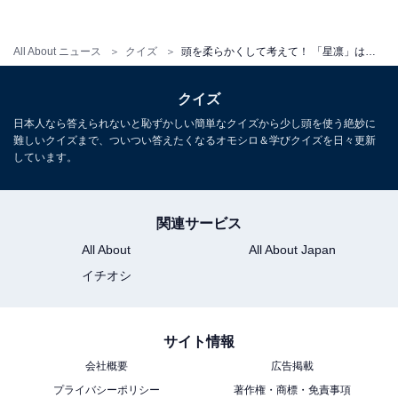
All About ニュース
クイズ
頭を柔らかくして考えて！ 「星凛」はなんて読むでしょう【キラキラネームクイズ】
クイズ
日本人なら答えられないと恥ずかしい簡単なクイズから少し頭を使う絶妙に
難しいクイズまで、ついつい答えたくなるオモシロ＆学びクイズを日々更新
しています。
関連サービス
・
All About
All About Japan
初見で読めたらすごいかも！ 名前「緑夢」はなんて読む
イチオシ
でしょう【キラキラネームクイズ】
サイト情報
会社概要
広告掲載
プライバシーポリシー
著作権・商標・免責事項