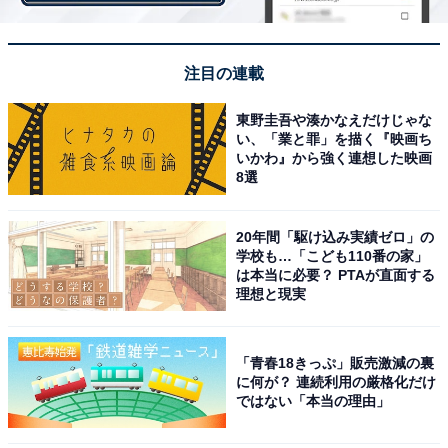
注目の連載
・
多角的に考えてみよう！ 「大陸」はなんて読むでしょう
東野圭吾や湊かなえだけじゃな
い、「業と罪」を描く『映画ち
【キラキラネームクイズ】
いかわ』から強く連想した映画
8選
20年間「駆け込み実績ゼロ」の
学校も…「こども110番の家」
は本当に必要？ PTAが直面する
理想と現実
「青春18きっぷ」販売激減の裏
に何が？ 連続利用の厳格化だけ
ではない「本当の理由」