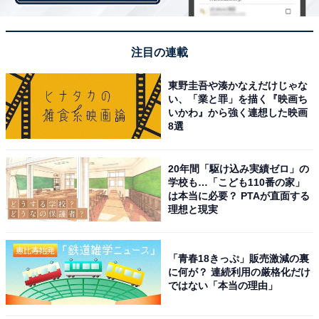
注目の連載
・
頭を柔らかくして考えて！ 「星凛」はなんて読むでしょ
東野圭吾や湊かなえだけじゃな
い、「業と罪」を描く『映画ち
う【キラキラネームクイズ】
いかわ』から強く連想した映画
8選
20年間「駆け込み実績ゼロ」の
学校も…「こども110番の家」
は本当に必要？ PTAが直面する
理想と現実
「青春18きっぷ」販売激減の裏
に何が？ 連続利用の厳格化だけ
ではない「本当の理由」