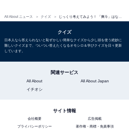
All About ニュース
クイズ
じっくり考えてみよう！ 「爽斗」はなんて読むでしょう【キラキラネームクイズ】
クイズ
日本人なら答えられないと恥ずかしい簡単なクイズから少し頭を使う絶妙に
難しいクイズまで、ついつい答えたくなるオモシロ＆学びクイズを日々更新
しています。
関連サービス
・
All About
All About Japan
初見で読めたらすごいかも！ 名前「緑夢」はなんて読む
イチオシ
でしょう【キラキラネームクイズ】
サイト情報
会社概要
広告掲載
プライバシーポリシー
著作権・商標・免責事項