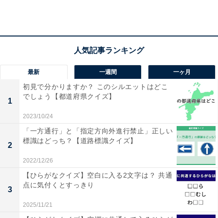
最新
一週間
一ヶ月
初見で分かりますか？ このシルエットはどこ
でしょう【都道府県クイズ】
1
2023/10/24
「一方通行」と「指定方向外進行禁止」正しい
標識はどっち？【道路標識クイズ】
2
2022/12/26
【ひらがなクイズ】空白に入る2文字は？ 共通
点に気付くとすっきり
3
2025/11/21
・