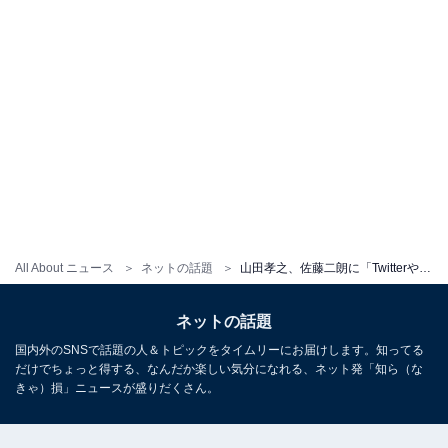
All About ニュース
ネットの話題
山田孝之、佐藤二朗に「Twitterやめちまえ」。映画『はるヲうるひと』に関する“負け惜しみ”ツイートとの関係？
ネットの話題
国内外のSNSで話題の人＆トピックをタイムリーにお届けします。知ってる
だけでちょっと得する、なんだか楽しい気分になれる、ネット発「知ら（な
きゃ）損」ニュースが盛りだくさん。