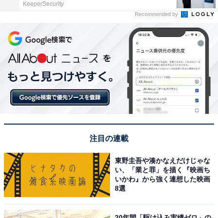
KeeperSecurity
Recommended by
注目の連載
東野圭吾や湊かなえだけじゃな
い、「業と罪」を描く『映画ち
いかわ』から強く連想した映画
8選
20年間「駆け込み実績ゼロ」の