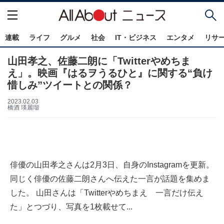
連載
ライフ
グルメ
社会
IT・ビジネス
エンタメ
リサ
山田孝之、佐藤二朗に「Twitterやめちま
え」。映画『はるヲうるひと』に関する“負け
惜しみ”ツイートとの関係？
2023.02.03
橋酒 瑛麗瑠
俳優の山田孝之さんは2月3日、自身のInstagramを更新。
同じく俳優の佐藤二朗さんへ伝えた一言が話題を集めま
した。 山田さんは「Twitterやめちまえ 一言だけ伝え
た」とつづり、写真を1枚載せて...