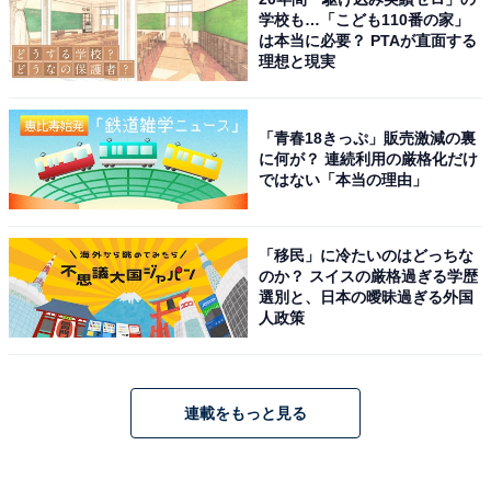
学校も…「こども110番の家」
は本当に必要？ PTAが直面する
理想と現実
「青春18きっぷ」販売激減の裏
に何が？ 連続利用の厳格化だけ
ではない「本当の理由」
「移民」に冷たいのはどっちな
のか？ スイスの厳格過ぎる学歴
選別と、日本の曖昧過ぎる外国
人政策
連載をもっと見る