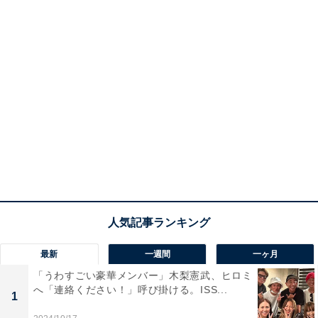
最新
一週間
一ヶ月
「うわすごい豪華メンバー」木梨憲武、ヒロミ
へ「連絡ください！」呼び掛ける。ISS...
1