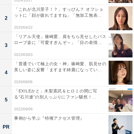
2024/10/17
「これが北川景子！？」すっぴん？ オフショ
ットに「顔が疲れてますね」「無加工無表...
2
2025/04/22
「リアル天使」篠崎愛、肩をちら見せしたバス
ローブ姿に「可愛すぎんぞ～」「目の表情...
3
2023/03/03
「普通でいて極上の女・神」篠崎愛、肌見せの
美しい姿に反響「ますます綺麗になってい...
4
2026/08/06
「EXILEかと」木梨憲武＆ヒロミの間に写
る“石川遼”の別人っぷりにファン騒然！...
5
2022/09/09
事例から学ぶ『特権アクセス管理』
PR