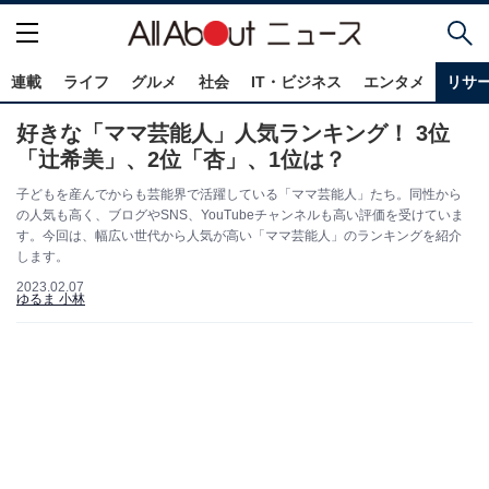
連載
ライフ
グルメ
社会
IT・ビジネス
エンタメ
リサ
好きな「ママ芸能人」人気ランキング！ 3位
「辻希美」、2位「杏」、1位は？
子どもを産んでからも芸能界で活躍している「ママ芸能人」たち。同性から
の人気も高く、ブログやSNS、YouTubeチャンネルも高い評価を受けていま
す。今回は、幅広い世代から人気が高い「ママ芸能人」のランキングを紹介
します。
2023.02.07
ゆるま 小林