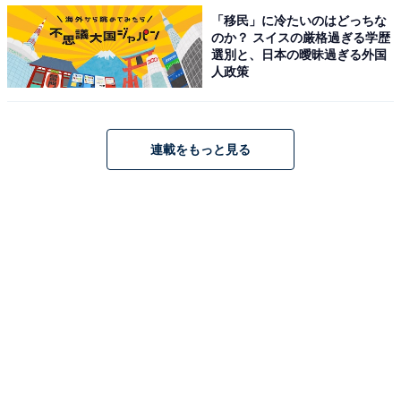
「移民」に冷たいのはどっちな
「杏/anne TOKYO」でプライベートも公開しています。
のか？ スイスの厳格過ぎる学歴
選別と、日本の曖昧過ぎる外国
人政策
投票者の声として、「大変な状況にありながらしっかり
子育てしているのがよくわかる」（東京都、20代女
性）、「YouTubeで好きになった」（広島県、20代男
連載をもっと見る
性）、「離婚しても子供のために前向きに仕事に取り組
む姿勢は好感が持てる」（東京都、50代男性）などの声
が寄せられました。