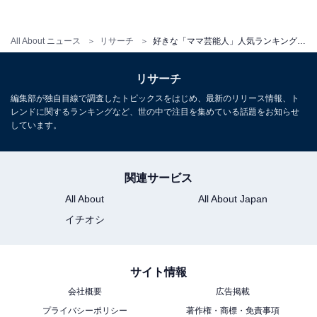
All About ニュース
リサーチ
好きな「ママ芸能人」人気ランキング！ 3位「辻希美」、2位「杏」、1位は？
リサーチ
編集部が独自目線で調査したトピックスをはじめ、最新のリリース情報、ト
レンドに関するランキングなど、世の中で注目を集めている話題をお知らせ
しています。
1位：北川景子
関連サービス
明日は5話の放送です！
All About
All About Japan
藍井ゼミに合格するのは誰でしょう?
イチオシ
照井さんの発作の理由、いたずら被害の犯人も明ら
かになってきます。
風見さんとも会うことになりますし…
サイト情報
盛りだくさんです❗️
会社概要
広告掲載
プライバシーポリシー
著作権・商標・免責事項