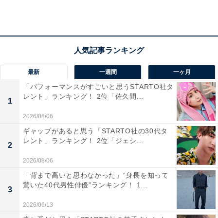
ー。グループ卒業後はタレントとして活動し、2007年に
俳優の杉浦太陽さんと結婚します。同年11月に第1子を
出産し、現在では4児の母親として育児と芸能活動を両
立。ブログやSNSが人気となり、YouTubeチャンネル
「辻ちゃんネル」は登録者数が110万人を突破していま
最新
一週間
一ヶ月
す。杉浦さんだけでなく子どもたちも動画に登場し、高
「パフォーマンスがすごいと思うSTARTO社タ
い視聴数を誇っています。
レント」ランキング！ 2位「佐久間...
1
2026/08/06
投票者の声として、「YouTube、ブログが楽しい」（大
ギャップがあると思う「STARTO社の30代タ
阪府、30代男性）、「子供がたくさんいるのにしっかり
レント」ランキング！ 2位「ジェシ...
2
子育ても家事もしていてすごい」（神奈川県、20代女
2026/08/06
性）、「モー娘の頃から知っているので親しみがありま
「背まで高いと思わなかった」“身長を知って
す」（奈良県、30代女性）などの声が上がっています。
驚いた40代男性俳優”ランキング！ 1...
3
2026/06/13