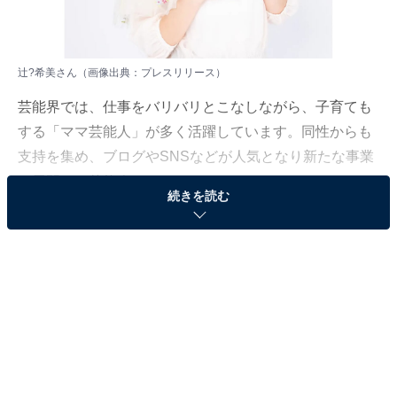
辻?希美さん（画像出典：
プレスリリース
）
芸能界では、仕事をバリバリとこなしながら、子育ても
する「ママ芸能人」が多く活躍しています。同性からも
支持を集め、ブログやSNSなどが人気となり新たな事業
を展開する芸能人もいるほどです。
続きを読む
All About編集部は1月19～25日、全国10～70代の500人
を対象に「ママ芸能人」に関するアンケート調査を実施
しました。今回はその中から、全世代の「ママ芸能人」
を対象としたランキング結果を紹介します。男女問わず
人気の「ママ芸能人」は、いったい誰なのでしょうか？