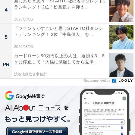
癒し系だと思う「STARTO社の若手タレント」
ランキング！ 2位「松島聡」を抑え...
4
2026/08/05
「ファンサがすごいと思うSTARTO社タレン
ト」ランキング！ 2位「中島健人」を...
5
2026/08/05
カードローン50万円以上の人は、返済を3～6
ヶ月停止して『大幅に減額してから返済...
PR
渋谷法務総合事務所
Recommended by
2位：杏