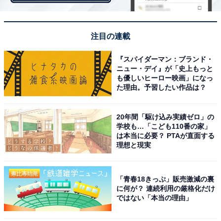
注目の連載
『スパイダーマン：ブランド・
第2位には、128票を獲得した「杏」さんがランクインし
ニュー・デイ』が「史上もっと
も優しいヒーロー映画」になっ
ました。1986年生まれの東京都出身で、15歳からファッ
た理由。予習したい作品は？
ション誌『non-no』（集英社）の専属モデルとして活
躍。その後、2007年に『天国と地獄』（テレビ朝日系）
20年間「駆け込み実績ゼロ」の
で俳優デビューを果たします。NHK連続テレビ小説『ご
学校も…「こども110番の家」
は本当に必要？ PTAが直面する
ちそうさん』や『花咲舞が黙ってない』（日本テレビ
理想と現実
系）などの代表作があり、2022年7～9月に放送されたド
ラマ『競争の番人』（フジテレビ系）では主演を務めま
した。私生活では2015年に俳優の東出昌大さんと結婚
「青春18きっぷ」販売激減の裏
に何が？ 連続利用の厳格化だけ
し、2016年に双子の女児を出産します。2017年には第3
ではない「本当の理由」
子を出産しますが、2020年8月に離婚を発表。現在は、
子どもたちとフランスへ移住し、YouTubeチャンネル