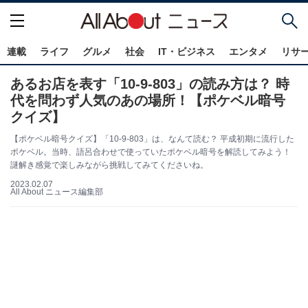
連載
ライフ
グルメ
社会
IT・ビジネス
エンタメ
リサ
あるお店を表す「10-9-803」の読み方は？ 時
代を問わず人気のあの場所！【ポケベル暗号
クイズ】
【ポケベル暗号クイズ】「10-9-803」は、なんて読む？ 平成初期に流行した
ポケベル。当時、語呂合わせで使っていたポケベル暗号を解読してみよう！
謎解き感覚で楽しみながら挑戦してみてくださいね。
2023.02.07
All About ニュース編集部