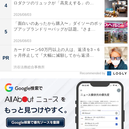
ロダクツのリュックが「高見えする」の...
4
2026/08/03
「面白いのあったから購入〜」ダイソーのポッ
プアップランドリーバッグが話題。“さま...
5
2026/08/03
カードローン50万円以上の人は、返済を3～6
ヶ月停止して『大幅に減額してから返済...
PR
渋谷法務総合事務所
Recommended by