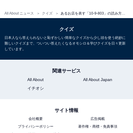
All About ニュース
クイズ
あるお店を表す「10-9-803」の読み方は？ 時代を問わず人気のあの場所！【ポケベル暗号クイズ】
クイズ
日本人なら答えられないと恥ずかしい簡単なクイズから少し頭を使う絶妙に
難しいクイズまで、ついつい答えたくなるオモシロ＆学びクイズを日々更新
しています。
関連サービス
All About
All About Japan
イチオシ
サイト情報
会社概要
広告掲載
プライバシーポリシー
著作権・商標・免責事項