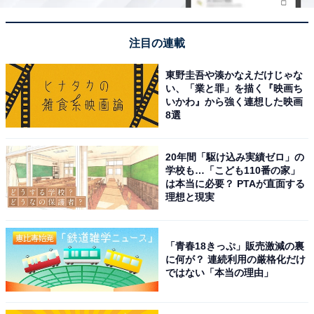
注目の連載
東野圭吾や湊かなえだけじゃな
い、「業と罪」を描く『映画ち
いかわ』から強く連想した映画
8選
20年間「駆け込み実績ゼロ」の
学校も…「こども110番の家」
は本当に必要？ PTAが直面する
理想と現実
「青春18きっぷ」販売激減の裏
に何が？ 連続利用の厳格化だけ
ではない「本当の理由」