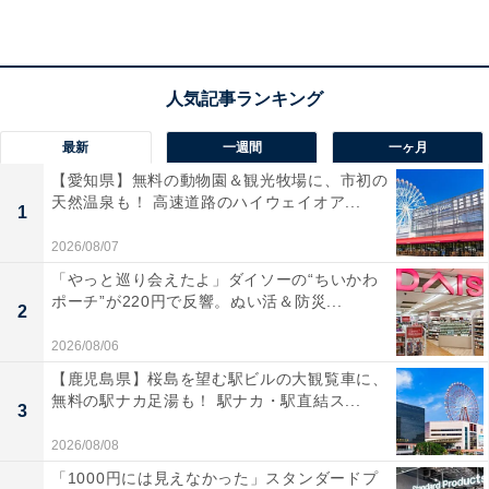
最新
一週間
一ヶ月
【愛知県】無料の動物園＆観光牧場に、市初の
天然温泉も！ 高速道路のハイウェイオア...
1
2026/08/07
「やっと巡り会えたよ」ダイソーの“ちいかわ
ポーチ”が220円で反響。ぬい活＆防災...
2
2026/08/06
【鹿児島県】桜島を望む駅ビルの大観覧車に、
無料の駅ナカ足湯も！ 駅ナカ・駅直結ス...
3
2026/08/08
「1000円には見えなかった」スタンダードプ